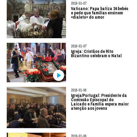
2018-01-07
Vaticano: Papa batiza 34 bebés
e pede que famílias ensinem
«dialeto» do amor
2018-01-07
Igreja: Cristãos de Rito
Bizantino celebram o Natal
2018-01-06
Igreja/Portugal: Presidente da
Comissão Episcopal do
Laicado e Família espera maior
atenção aos jovens
2018-01-06