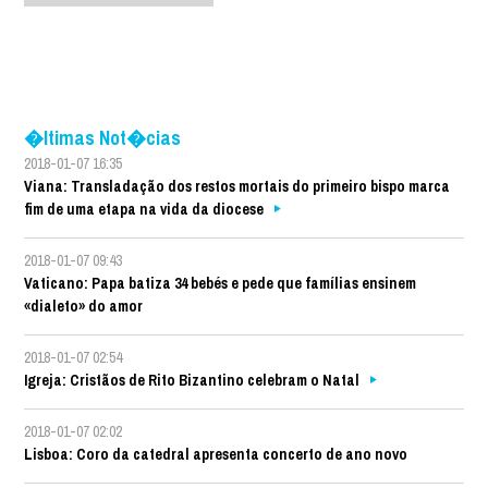
�ltimas Not�cias
2018-01-07 16:35
Viana: Transladação dos restos mortais do primeiro bispo marca
fim de uma etapa na vida da diocese
2018-01-07 09:43
Vaticano: Papa batiza 34 bebés e pede que famílias ensinem
«dialeto» do amor
2018-01-07 02:54
Igreja: Cristãos de Rito Bizantino celebram o Natal
2018-01-07 02:02
Lisboa: Coro da catedral apresenta concerto de ano novo