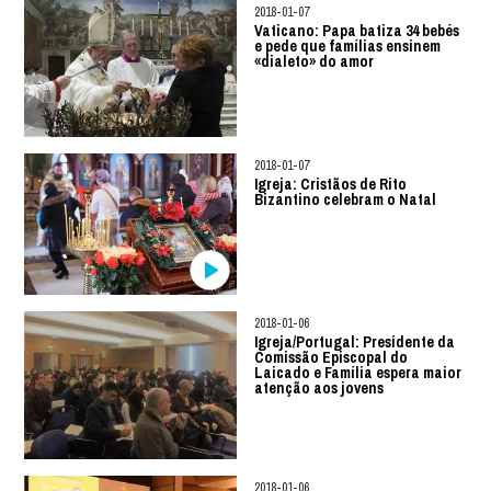
2018-01-07
Vaticano: Papa batiza 34 bebés
e pede que famílias ensinem
«dialeto» do amor
2018-01-07
Igreja: Cristãos de Rito
Bizantino celebram o Natal
2018-01-06
Igreja/Portugal: Presidente da
Comissão Episcopal do
Laicado e Família espera maior
atenção aos jovens
2018-01-06