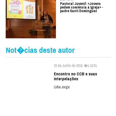
Pastoral Juvenil: «Jovens
pedem coerência à Igreja» -
padre Santi Dominguez
Not�cias deste autor
22 de Junho de 2010, �s 10:51
Encontro no CCB e suas
interpelações
Lídia Jorge