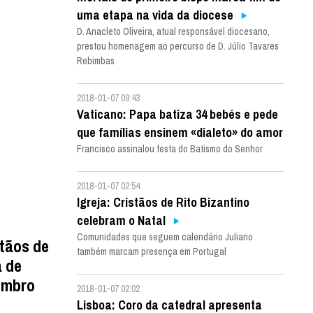
uma etapa na vida da diocese
D. Anacleto Oliveira, atual responsável diocesano,
prestou homenagem ao percurso de D. Júlio Tavares
Rebimbas
2018-01-07 09:43
Vaticano: Papa batiza 34 bebés e pede
que famílias ensinem «dialeto» do amor
Francisco assinalou festa do Batismo do Senhor
2018-01-07 02:54
Igreja: Cristãos de Rito Bizantino
celebram o Natal
Comunidades que seguem calendário Juliano
tãos de
também marcam presença em Portugal
a de
embro
2018-01-07 02:02
Lisboa: Coro da catedral apresenta