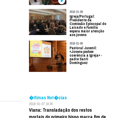
2018-01-06
Igreja/Portugal:
Presidente da
Comissão Episcopal do
Laicado e Família
espera maior atenção
aos jovens
2018-01-06
Pastoral Juvenil:
«Jovens pedem
coerência à Igreja» -
padre Santi
Dominguez
�ltimas Not�cias
2018-01-07 16:35
Viana: Transladação dos restos
mortais do primeiro bispo marca fim de