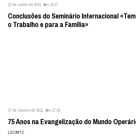
12 de Junho de 2011, �s 16:27
Conclusões do Seminário Internacional «Te
o Trabalho e para a Família»
27 de Janeiro de 2011, �s 17:30
75 Anos na Evangelização do Mundo Operári
LOC/MTC