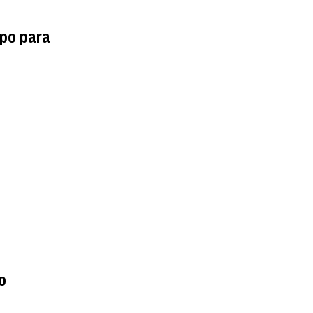
mpo para
o