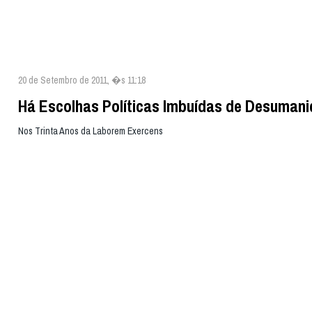
20 de Setembro de 2011, �s 11:18
Há Escolhas Políticas Imbuídas de Desuman
Nos Trinta Anos da Laborem Exercens