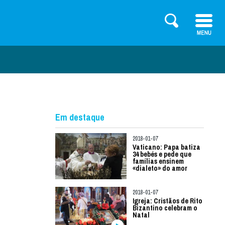
Em destaque
2018-01-07
Vaticano: Papa batiza
34 bebés e pede que
famílias ensinem
«dialeto» do amor
2018-01-07
Igreja: Cristãos de Rito
Bizantino celebram o
Natal