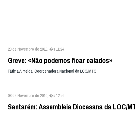
23 de Novembro de 2010, �s 11:24
Greve: «Não podemos ficar calados»
Fátima Almeida, Coordenadora Nacional da LOC/MTC
08 de Novembro de 2010, �s 12:56
Santarém: Assembleia Diocesana da LOC/M