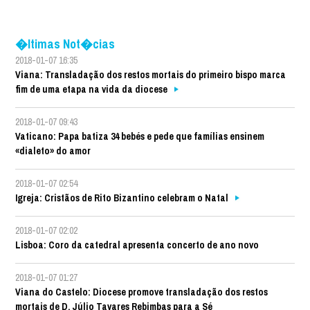
�ltimas Not�cias
2018-01-07 16:35
Viana: Transladação dos restos mortais do primeiro bispo marca
fim de uma etapa na vida da diocese
2018-01-07 09:43
Vaticano: Papa batiza 34 bebés e pede que famílias ensinem
«dialeto» do amor
2018-01-07 02:54
Igreja: Cristãos de Rito Bizantino celebram o Natal
2018-01-07 02:02
Lisboa: Coro da catedral apresenta concerto de ano novo
2018-01-07 01:27
Viana do Castelo: Diocese promove transladação dos restos
mortais de D. Júlio Tavares Rebimbas para a Sé