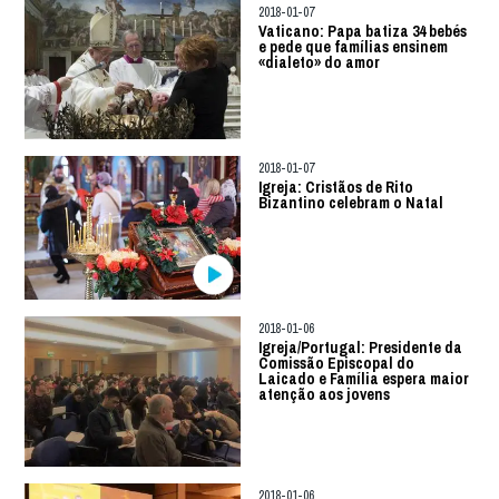
2018-01-07
Vaticano: Papa batiza 34 bebés
e pede que famílias ensinem
«dialeto» do amor
2018-01-07
Igreja: Cristãos de Rito
Bizantino celebram o Natal
2018-01-06
Igreja/Portugal: Presidente da
Comissão Episcopal do
Laicado e Família espera maior
atenção aos jovens
2018-01-06