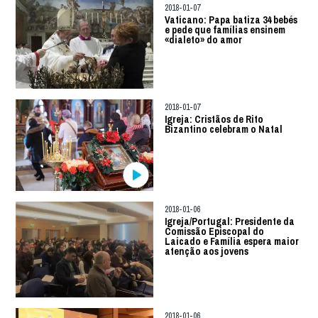
2018-01-07
Vaticano: Papa batiza 34 bebés
e pede que famílias ensinem
«dialeto» do amor
2018-01-07
Igreja: Cristãos de Rito
Bizantino celebram o Natal
2018-01-06
Igreja/Portugal: Presidente da
Comissão Episcopal do
Laicado e Família espera maior
atenção aos jovens
2018-01-06