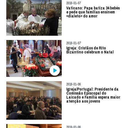
2018-01-07
Vaticano: Papa batiza 34 bebés
e pede que famílias ensinem
«dialeto» do amor
2018-01-07
Igreja: Cristãos de Rito
Bizantino celebram o Natal
2018-01-06
Igreja/Portugal: Presidente da
Comissão Episcopal do
Laicado e Família espera maior
atenção aos jovens
2018-01-06