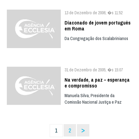
13 de Dezembro de 2006, �s 11:52
Diaconado de jovem português
em Roma
Da Congregação dos Scalabrinianos
31 de Dezembro de 2005, �s 15:07
Na verdade, a paz – esperança
e compromisso
Manuela Silva, Presidente da
Comissão Nacional Justiça e Paz
>
1
2