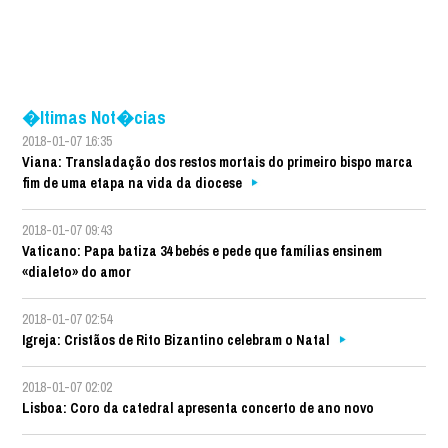
�ltimas Not�cias
2018-01-07 16:35
Viana: Transladação dos restos mortais do primeiro bispo marca
fim de uma etapa na vida da diocese
2018-01-07 09:43
Vaticano: Papa batiza 34 bebés e pede que famílias ensinem
«dialeto» do amor
2018-01-07 02:54
Igreja: Cristãos de Rito Bizantino celebram o Natal
2018-01-07 02:02
Lisboa: Coro da catedral apresenta concerto de ano novo