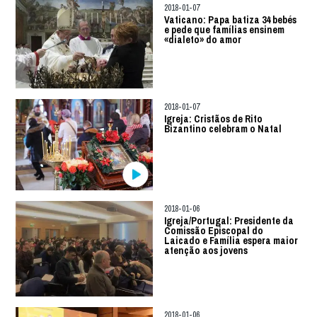
2018-01-07
Vaticano: Papa batiza 34 bebés
e pede que famílias ensinem
«dialeto» do amor
2018-01-07
Igreja: Cristãos de Rito
Bizantino celebram o Natal
2018-01-06
Igreja/Portugal: Presidente da
Comissão Episcopal do
Laicado e Família espera maior
atenção aos jovens
2018-01-06