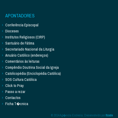
APONTADORES
Conferência Episcopal
Dioceses
Institutos Religiosos (CIRP)
Santuário de Fátima
Secretariado Nacional da Liturgia
Anuário Católico (endereços)
Comentários às leituras
Compêndio Doutrina Social da Igreja
Catolicopédia (Enciclopédia Católica)
SOS Cultura Católica
Click to Pray
Passo a rezar
Contactos
Ficha T�cnica
© 2014 Ag�ncia Ecclesia. Desenvolvido por
Itcode