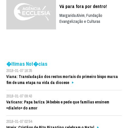
Vá para fora por dentro!
Margarida Alvim, Fundação
Evangelização e Culturas
�ltimas Not�cias
2018-01-07 16:35
Viana: Transladação dos restos mortais do primeiro bispo marca
fim de uma etapa na vida da diocese
2018-01-07 09:43
Vaticano: Papa batiza 34 bebés e pede que famílias ensinem
«dialeto» do amor
2018-01-07 02:54
Igreja: Cristãos de Rito Bizantino celebram o Natal