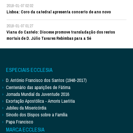
2018-01-07 02:02
Lisboa: Coro da catedral apresenta concerto de ano novo
2018-01-07 01:27
Viana do Castelo: Diocese promove transladação dos restos
mortais de D. Júlio Tavares Rebimbas para a Sé
ESPECIAIS ECCLESIA
D. António Francisco dos Santos (1948-2017)
Centenário das aparições de Fátima
Jornada Mundial da Juventude 2016
Exortação Apostólica - Amoris Laetitia
Jubileu da Misericórdia
Sínodo dos Bispos sobre a Família
Papa Francisco
MARCA ECCLESIA