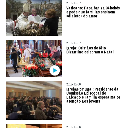
2018-01-07
Vaticano: Papa batiza 34 bebés
e pede que famílias ensinem
«dialeto» do amor
2018-01-07
Igreja: Cristãos de Rito
Bizantino celebram o Natal
2018-01-06
Igreja/Portugal: Presidente da
Comissão Episcopal do
Laicado e Família espera maior
atenção aos jovens
2018-01-06