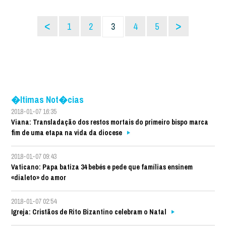
<
>
1
2
3
4
5
�ltimas Not�cias
2018-01-07 16:35
Viana: Transladação dos restos mortais do primeiro bispo marca
fim de uma etapa na vida da diocese
2018-01-07 09:43
Vaticano: Papa batiza 34 bebés e pede que famílias ensinem
«dialeto» do amor
2018-01-07 02:54
Igreja: Cristãos de Rito Bizantino celebram o Natal