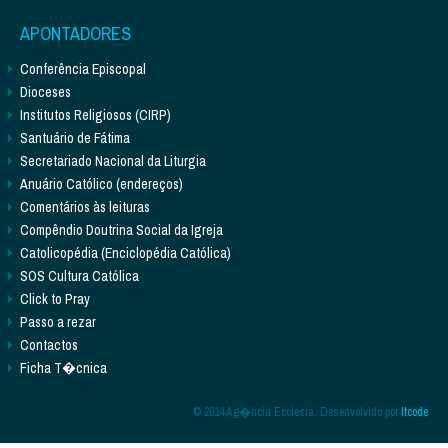
APONTADORES
Conferência Episcopal
Dioceses
Institutos Religiosos (CIRP)
Santuário de Fátima
Secretariado Nacional da Liturgia
Anuário Católico (endereços)
Comentários às leituras
Compêndio Doutrina Social da Igreja
Catolicopédia (Enciclopédia Católica)
SOS Cultura Católica
Click to Pray
Passo a rezar
Contactos
Ficha T�cnica
© 2014 Ag�ncia Ecclesia. Desenvolvido por
Itcode