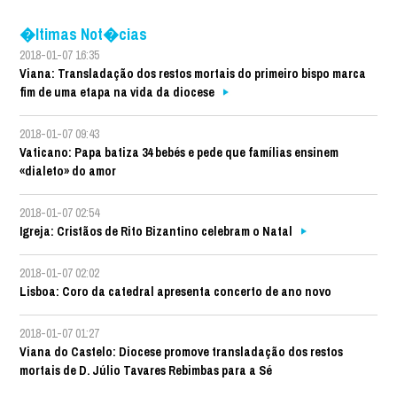
�ltimas Not�cias
2018-01-07 16:35
Viana: Transladação dos restos mortais do primeiro bispo marca
fim de uma etapa na vida da diocese
2018-01-07 09:43
Vaticano: Papa batiza 34 bebés e pede que famílias ensinem
«dialeto» do amor
2018-01-07 02:54
Igreja: Cristãos de Rito Bizantino celebram o Natal
2018-01-07 02:02
Lisboa: Coro da catedral apresenta concerto de ano novo
2018-01-07 01:27
Viana do Castelo: Diocese promove transladação dos restos
mortais de D. Júlio Tavares Rebimbas para a Sé