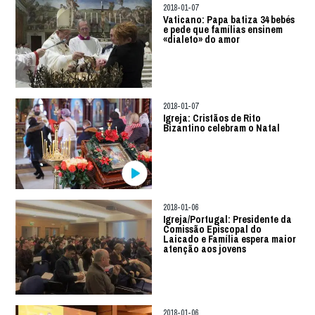
2018-01-07
Vaticano: Papa batiza 34 bebés
e pede que famílias ensinem
«dialeto» do amor
2018-01-07
Igreja: Cristãos de Rito
Bizantino celebram o Natal
2018-01-06
Igreja/Portugal: Presidente da
Comissão Episcopal do
Laicado e Família espera maior
atenção aos jovens
2018-01-06