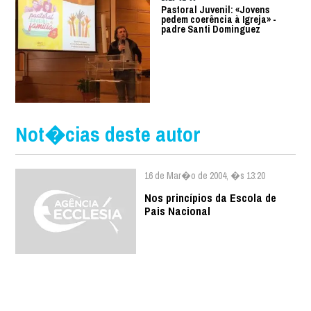
Pastoral Juvenil: «Jovens
pedem coerência à Igreja» -
padre Santi Dominguez
Not�cias deste autor
16 de Mar�o de 2004, �s 13:20
Nos princípios da Escola de
Pais Nacional