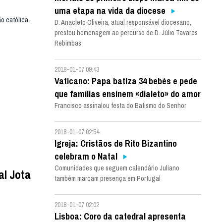
uma etapa na vida da diocese
ão católica,
D. Anacleto Oliveira, atual responsável diocesano,
prestou homenagem ao percurso de D. Júlio Tavares
Rebimbas
2018-01-07 09:43
Vaticano: Papa batiza 34 bebés e pede
que famílias ensinem «dialeto» do amor
Francisco assinalou festa do Batismo do Senhor
2018-01-07 02:54
Igreja: Cristãos de Rito Bizantino
celebram o Natal
Comunidades que seguem calendário Juliano
al Jota
também marcam presença em Portugal
2018-01-07 02:02
Lisboa: Coro da catedral apresenta