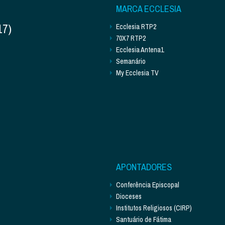
MARCA ECCLESIA
17)
Ecclesia RTP2
70X7 RTP2
Ecclesia Antena1
Semanário
My Ecclesia TV
APONTADORES
Conferência Episcopal
Dioceses
Institutos Religiosos (CIRP)
Santuário de Fátima