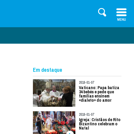
Em destaque
2018-01-07
Vaticano: Papa batiza
34 bebés e pede que
famílias ensinem
«dialeto» do amor
2018-01-07
Igreja: Cristãos de Rito
Bizantino celebram o
Natal