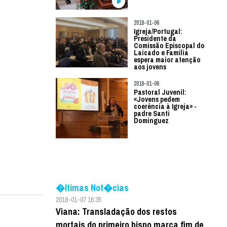
2018-01-06
Igreja/Portugal:
Presidente da
Comissão Episcopal do
Laicado e Família
espera maior atenção
aos jovens
2018-01-06
Pastoral Juvenil:
«Jovens pedem
coerência à Igreja» -
padre Santi
Dominguez
�ltimas Not�cias
2018-01-07 16:35
Viana: Transladação dos restos
mortais do primeiro bispo marca fim de