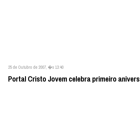
25 de Outubro de 2007, �s 13:40
Portal Cristo Jovem celebra primeiro anivers