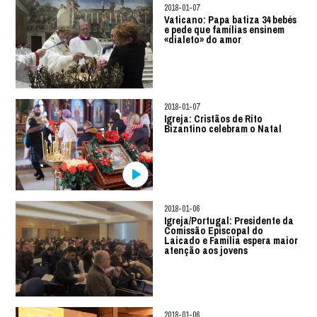
2018-01-07
Vaticano: Papa batiza 34 bebés
e pede que famílias ensinem
«dialeto» do amor
2018-01-07
Igreja: Cristãos de Rito
Bizantino celebram o Natal
2018-01-06
Igreja/Portugal: Presidente da
Comissão Episcopal do
Laicado e Família espera maior
atenção aos jovens
2018-01-06