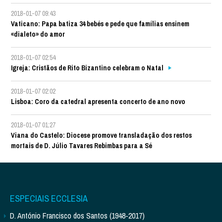
2018-01-07 09:43
Vaticano: Papa batiza 34 bebés e pede que famílias ensinem
«dialeto» do amor
2018-01-07 02:54
Igreja: Cristãos de Rito Bizantino celebram o Natal
2018-01-07 02:02
Lisboa: Coro da catedral apresenta concerto de ano novo
2018-01-07 01:27
Viana do Castelo: Diocese promove transladação dos restos
mortais de D. Júlio Tavares Rebimbas para a Sé
ESPECIAIS ECCLESIA
D. António Francisco dos Santos (1948-2017)