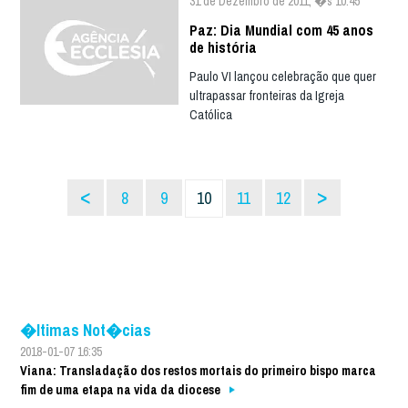
31 de Dezembro de 2011, �s 10:45
Paz: Dia Mundial com 45 anos
de história
Paulo VI lançou celebração que quer
ultrapassar fronteiras da Igreja
Católica
<
>
8
9
10
11
12
�ltimas Not�cias
2018-01-07 16:35
Viana: Transladação dos restos mortais do primeiro bispo marca
fim de uma etapa na vida da diocese