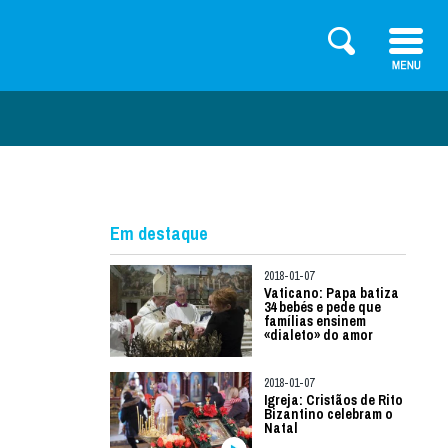
Em destaque
2018-01-07
Vaticano: Papa batiza
34 bebés e pede que
famílias ensinem
«dialeto» do amor
2018-01-07
Igreja: Cristãos de Rito
Bizantino celebram o
Natal