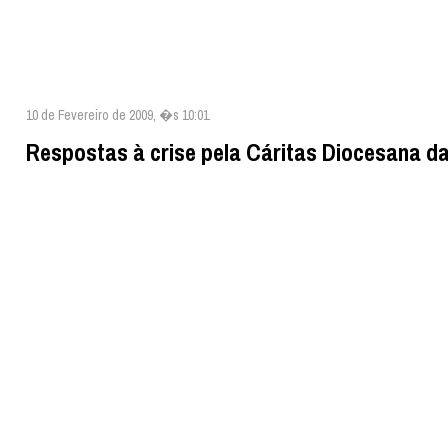
10 de Fevereiro de 2009, �s 10:01
Respostas à crise pela Cáritas Diocesana d