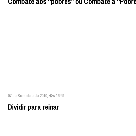
Combate aos “pobres” ou Combate à “Pobre
07 de Setembro de 2010, �s 16:59
Dividir para reinar