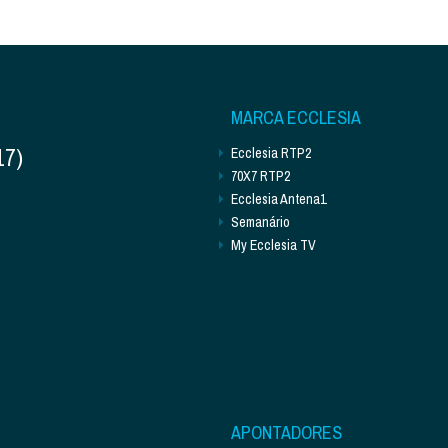
MARCA ECCLESIA
17)
Ecclesia RTP2
70X7 RTP2
Ecclesia Antena1
Semanário
My Ecclesia TV
APONTADORES