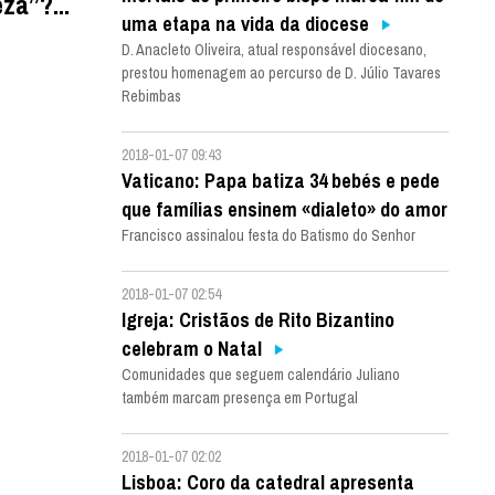
za”?...
uma etapa na vida da diocese
D. Anacleto Oliveira, atual responsável diocesano,
prestou homenagem ao percurso de D. Júlio Tavares
Rebimbas
2018-01-07 09:43
Vaticano: Papa batiza 34 bebés e pede
que famílias ensinem «dialeto» do amor
Francisco assinalou festa do Batismo do Senhor
2018-01-07 02:54
Igreja: Cristãos de Rito Bizantino
celebram o Natal
Comunidades que seguem calendário Juliano
também marcam presença em Portugal
2018-01-07 02:02
Lisboa: Coro da catedral apresenta