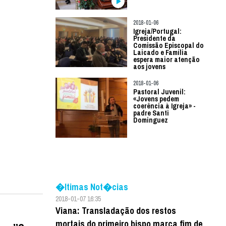
2018-01-06
Igreja/Portugal:
Presidente da
Comissão Episcopal do
Laicado e Família
espera maior atenção
aos jovens
2018-01-06
Pastoral Juvenil:
«Jovens pedem
coerência à Igreja» -
padre Santi
Dominguez
�ltimas Not�cias
2018-01-07 16:35
Viana: Transladação dos restos
mortais do primeiro bispo marca fim de