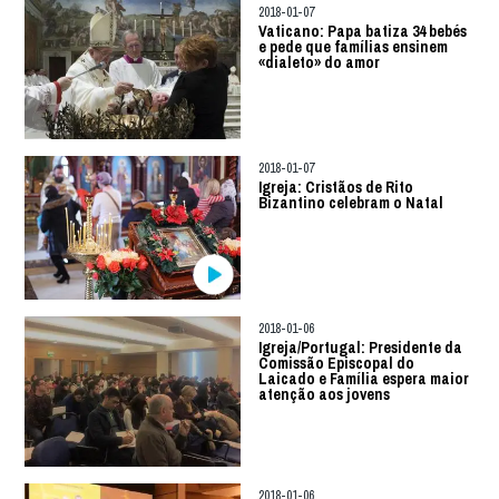
2018-01-07
Vaticano: Papa batiza 34 bebés
e pede que famílias ensinem
«dialeto» do amor
2018-01-07
Igreja: Cristãos de Rito
Bizantino celebram o Natal
2018-01-06
Igreja/Portugal: Presidente da
Comissão Episcopal do
Laicado e Família espera maior
atenção aos jovens
2018-01-06