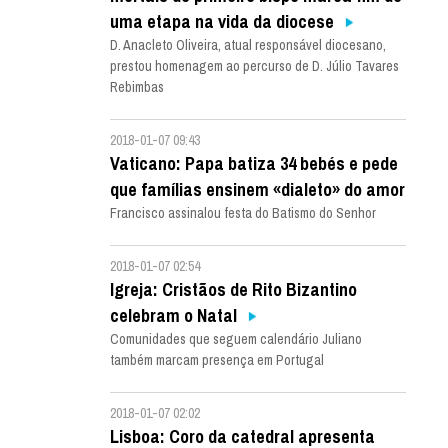
uma etapa na vida da diocese
D. Anacleto Oliveira, atual responsável diocesano,
prestou homenagem ao percurso de D. Júlio Tavares
Rebimbas
2018-01-07 09:43
Vaticano: Papa batiza 34 bebés e pede
que famílias ensinem «dialeto» do amor
Francisco assinalou festa do Batismo do Senhor
2018-01-07 02:54
Igreja: Cristãos de Rito Bizantino
celebram o Natal
Comunidades que seguem calendário Juliano
também marcam presença em Portugal
2018-01-07 02:02
Lisboa: Coro da catedral apresenta