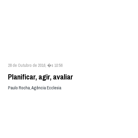
28 de Outubro de 2016, �s 10:56
Planificar, agir, avaliar
Paulo Rocha, Agência Ecclesia