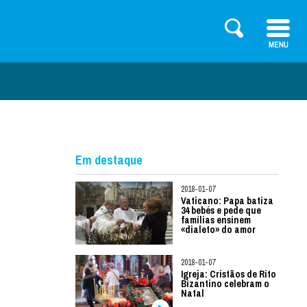
Em destaque
2018-01-07
Vaticano: Papa batiza
34 bebés e pede que
famílias ensinem
«dialeto» do amor
2018-01-07
Igreja: Cristãos de Rito
Bizantino celebram o
Natal