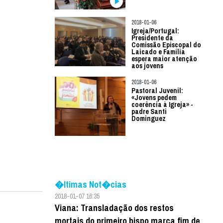
2018-01-06
Igreja/Portugal:
Presidente da
Comissão Episcopal do
Laicado e Família
espera maior atenção
aos jovens
2018-01-06
Pastoral Juvenil:
«Jovens pedem
coerência à Igreja» -
padre Santi
Dominguez
�ltimas Not�cias
2018-01-07 16:35
Viana: Transladação dos restos
mortais do primeiro bispo marca fim de