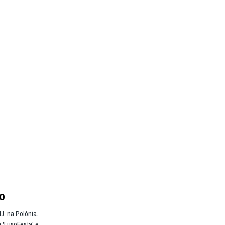
co
J, na Polónia.
 'LusoFesta' e