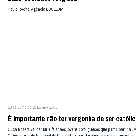
Paulo Rocha, Agência ECCLESIA
18 de Julho de 2016, �s 15:51
É importante não ter vergonha de ser católi
Cuca Roseta vai cantar e falar aos jovens portugueses que participam na JM
O Departamento Nacional da Pastoral Juvenil desafiou-a a estar presente na