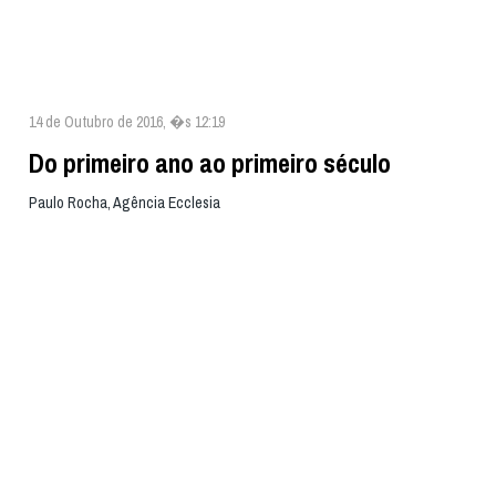
14 de Outubro de 2016, �s 12:19
Do primeiro ano ao primeiro século
Paulo Rocha, Agência Ecclesia