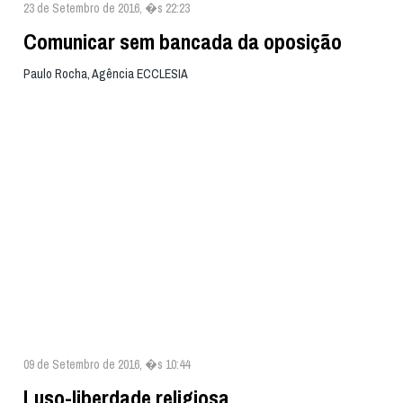
23 de Setembro de 2016, �s 22:23
Comunicar sem bancada da oposição
Paulo Rocha, Agência ECCLESIA
09 de Setembro de 2016, �s 10:44
Luso-liberdade religiosa