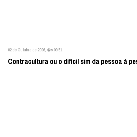
02 de Outubro de 2006, �s 09:51
Contracultura ou o difícil sim da pessoa à p