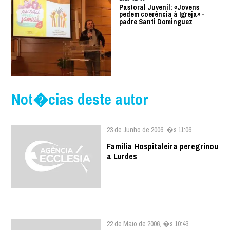
Pastoral Juvenil: «Jovens
pedem coerência à Igreja» -
padre Santi Dominguez
Not�cias deste autor
23 de Junho de 2006, �s 11:06
Família Hospitaleira peregrinou
a Lurdes
22 de Maio de 2006, �s 10:43