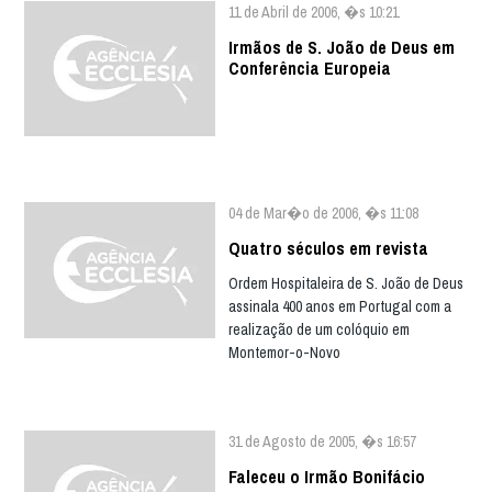
11 de Abril de 2006, �s 10:21
Irmãos de S. João de Deus em
Conferência Europeia
04 de Mar�o de 2006, �s 11:08
Quatro séculos em revista
Ordem Hospitaleira de S. João de Deus
assinala 400 anos em Portugal com a
realização de um colóquio em
Montemor-o-Novo
31 de Agosto de 2005, �s 16:57
Faleceu o Irmão Bonifácio