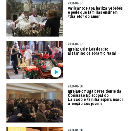
2018-01-07
Vaticano: Papa batiza 34 bebés
e pede que famílias ensinem
«dialeto» do amor
2018-01-07
Igreja: Cristãos de Rito
Bizantino celebram o Natal
2018-01-06
Igreja/Portugal: Presidente da
Comissão Episcopal do
Laicado e Família espera maior
atenção aos jovens
2018-01-06