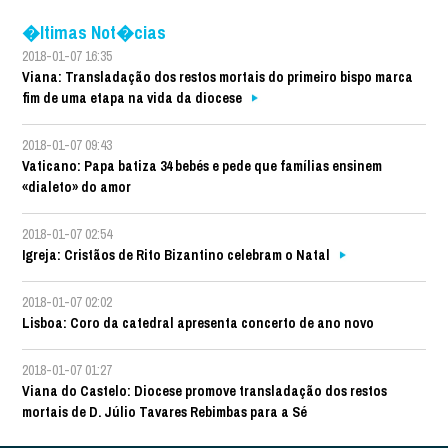
�ltimas Not�cias
2018-01-07 16:35
Viana: Transladação dos restos mortais do primeiro bispo marca
fim de uma etapa na vida da diocese
2018-01-07 09:43
Vaticano: Papa batiza 34 bebés e pede que famílias ensinem
«dialeto» do amor
2018-01-07 02:54
Igreja: Cristãos de Rito Bizantino celebram o Natal
2018-01-07 02:02
Lisboa: Coro da catedral apresenta concerto de ano novo
2018-01-07 01:27
Viana do Castelo: Diocese promove transladação dos restos
mortais de D. Júlio Tavares Rebimbas para a Sé