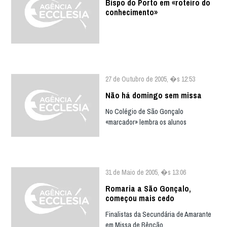
Bispo do Porto em «roteiro do
conhecimento»
27 de Outubro de 2005, �s 12:53
Não há domingo sem missa
No Colégio de São Gonçalo
«marcador» lembra os alunos
31 de Maio de 2005, �s 13:06
Romaria a São Gonçalo,
começou mais cedo
Finalistas da Secundária de Amarante
em Missa de Bênção