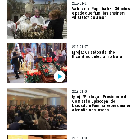
2018-01-07
Vaticano: Papa batiza 34 bebés
e pede que famílias ensinem
«dialeto» do amor
2018-01-07
Igreja: Cristãos de Rito
Bizantino celebram o Natal
2018-01-06
Igreja/Portugal: Presidente da
Comissão Episcopal do
Laicado e Família espera maior
atenção aos jovens
2018-01-06