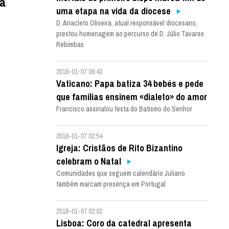
ia
uma etapa na vida da diocese
D. Anacleto Oliveira, atual responsável diocesano,
prestou homenagem ao percurso de D. Júlio Tavares
Rebimbas
2018-01-07 09:43
Vaticano: Papa batiza 34 bebés e pede
que famílias ensinem «dialeto» do amor
Francisco assinalou festa do Batismo do Senhor
2018-01-07 02:54
Igreja: Cristãos de Rito Bizantino
celebram o Natal
Comunidades que seguem calendário Juliano
também marcam presença em Portugal
2018-01-07 02:02
Lisboa: Coro da catedral apresenta