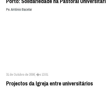
Porto: Solidariedade na Pastoral Universitár
Pe. António Bacelar
31 de Outubro de 2006, �s 13:01
Projectos da Igreja entre universitários