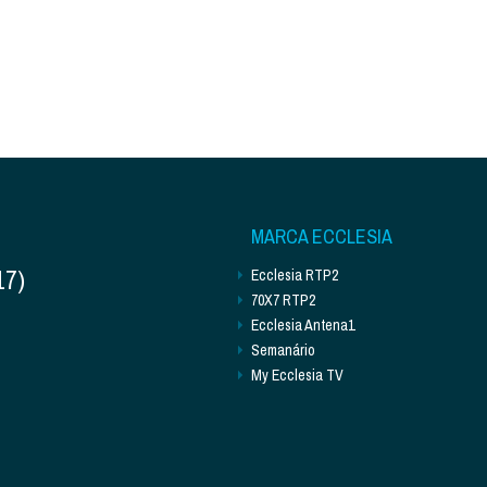
MARCA ECCLESIA
17)
Ecclesia RTP2
70X7 RTP2
Ecclesia Antena1
Semanário
My Ecclesia TV