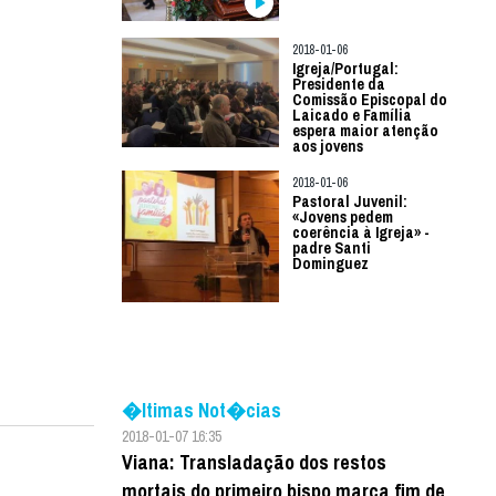
2018-01-06
Igreja/Portugal:
Presidente da
Comissão Episcopal do
Laicado e Família
espera maior atenção
aos jovens
2018-01-06
Pastoral Juvenil:
«Jovens pedem
coerência à Igreja» -
padre Santi
Dominguez
�ltimas Not�cias
2018-01-07 16:35
Viana: Transladação dos restos
mortais do primeiro bispo marca fim de