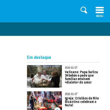
Em destaque
2018-01-07
Vaticano: Papa batiza
34 bebés e pede que
famílias ensinem
«dialeto» do amor
2018-01-07
Igreja: Cristãos de Rito
Bizantino celebram o
Natal