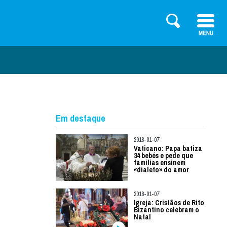
Em destaque
2018-01-07
Vaticano: Papa batiza
34 bebés e pede que
famílias ensinem
«dialeto» do amor
2018-01-07
Igreja: Cristãos de Rito
Bizantino celebram o
Natal