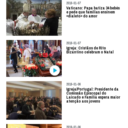
2018-01-07
Vaticano: Papa batiza 34 bebés
e pede que famílias ensinem
«dialeto» do amor
2018-01-07
Igreja: Cristãos de Rito
Bizantino celebram o Natal
2018-01-06
Igreja/Portugal: Presidente da
Comissão Episcopal do
Laicado e Família espera maior
atenção aos jovens
2018-01-06