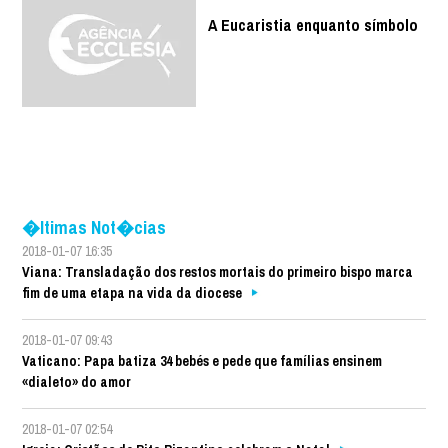
A Eucaristia enquanto símbolo
�ltimas Not�cias
2018-01-07 16:35
Viana: Transladação dos restos mortais do primeiro bispo marca
fim de uma etapa na vida da diocese
2018-01-07 09:43
Vaticano: Papa batiza 34 bebés e pede que famílias ensinem
«dialeto» do amor
2018-01-07 02:54