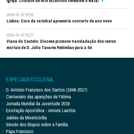
Igreja: Cristãos de Rito Bizantino celebram o Natal
2018-01-07 02:02
Lisboa: Coro da catedral apresenta concerto de ano novo
2018-01-07 01:27
Viana do Castelo: Diocese promove transladação dos restos
mortais de D. Júlio Tavares Rebimbas para a Sé
ESPECIAIS ECCLESIA
D. António Francisco dos Santos (1948-2017)
Centenário das aparições de Fátima
Jornada Mundial da Juventude 2016
Exortação Apostólica - Amoris Laetitia
Jubileu da Misericórdia
Sínodo dos Bispos sobre a Família
Papa Francisco