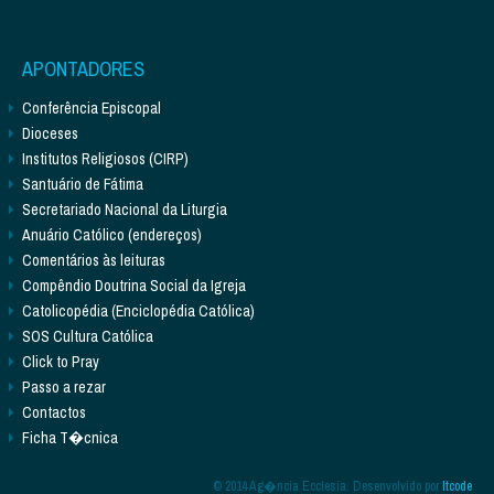
APONTADORES
Conferência Episcopal
Dioceses
Institutos Religiosos (CIRP)
Santuário de Fátima
Secretariado Nacional da Liturgia
Anuário Católico (endereços)
Comentários às leituras
Compêndio Doutrina Social da Igreja
Catolicopédia (Enciclopédia Católica)
SOS Cultura Católica
Click to Pray
Passo a rezar
Contactos
Ficha T�cnica
© 2014 Ag�ncia Ecclesia. Desenvolvido por
Itcode