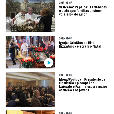
2018-01-07
Vaticano: Papa batiza 34 bebés
e pede que famílias ensinem
«dialeto» do amor
2018-01-07
Igreja: Cristãos de Rito
Bizantino celebram o Natal
2018-01-06
Igreja/Portugal: Presidente da
Comissão Episcopal do
Laicado e Família espera maior
atenção aos jovens
2018-01-06