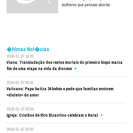
mulheres que pensam abortar
�ltimas Not�cias
2018-01-07 16:35
Viana: Transladação dos restos mortais do primeiro bispo marca
fim de uma etapa na vida da diocese
2018-01-07 09:43
Vaticano: Papa batiza 34 bebés e pede que famílias ensinem
«dialeto» do amor
2018-01-07 02:54
Igreja: Cristãos de Rito Bizantino celebram o Natal
2018-01-07 02:02