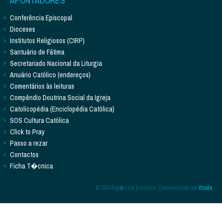
APONTADORES
Conferência Episcopal
Dioceses
Institutos Religiosos (CIRP)
Santuário de Fátima
Secretariado Nacional da Liturgia
Anuário Católico (endereços)
Comentários às leituras
Compêndio Doutrina Social da Igreja
Catolicopédia (Enciclopédia Católica)
SOS Cultura Católica
Click to Pray
Passo a rezar
Contactos
Ficha T�cnica
© 2014 Ag�ncia Ecclesia. Desenvolvido por
Itcode