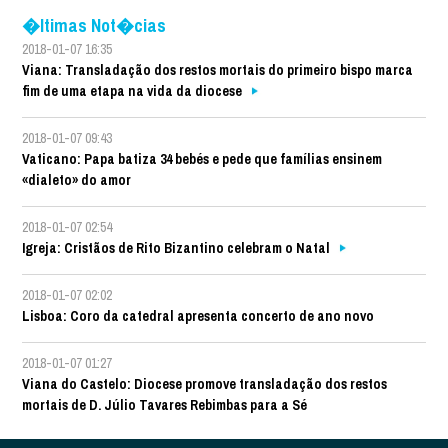
�ltimas Not�cias
2018-01-07 16:35
Viana: Transladação dos restos mortais do primeiro bispo marca
fim de uma etapa na vida da diocese
2018-01-07 09:43
Vaticano: Papa batiza 34 bebés e pede que famílias ensinem
«dialeto» do amor
2018-01-07 02:54
Igreja: Cristãos de Rito Bizantino celebram o Natal
2018-01-07 02:02
Lisboa: Coro da catedral apresenta concerto de ano novo
2018-01-07 01:27
Viana do Castelo: Diocese promove transladação dos restos
mortais de D. Júlio Tavares Rebimbas para a Sé