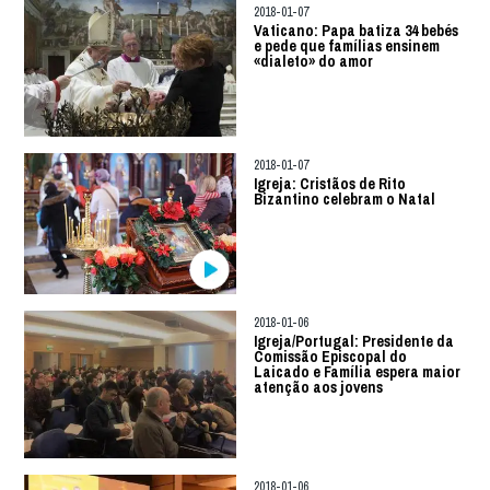
2018-01-07
Vaticano: Papa batiza 34 bebés
e pede que famílias ensinem
«dialeto» do amor
2018-01-07
Igreja: Cristãos de Rito
Bizantino celebram o Natal
2018-01-06
Igreja/Portugal: Presidente da
Comissão Episcopal do
Laicado e Família espera maior
atenção aos jovens
2018-01-06