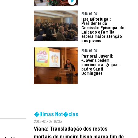
2018-01-06
Igreja/Portugal:
Presidente da
Comissão Episcopal do
Laicado e Família
espera maior atenção
aos jovens
2018-01-06
Pastoral Juvenil:
«Jovens pedem
coerência à Igreja» -
padre Santi
Dominguez
�ltimas Not�cias
2018-01-07 16:35
Viana: Transladação dos restos
mortais do primeiro bispo marca fim de