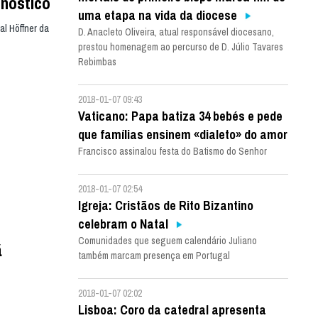
gnóstico
uma etapa na vida da diocese
al Höffner da
D. Anacleto Oliveira, atual responsável diocesano,
prestou homenagem ao percurso de D. Júlio Tavares
Rebimbas
2018-01-07 09:43
Vaticano: Papa batiza 34 bebés e pede
que famílias ensinem «dialeto» do amor
Francisco assinalou festa do Batismo do Senhor
2018-01-07 02:54
Igreja: Cristãos de Rito Bizantino
celebram o Natal
Comunidades que seguem calendário Juliano
ã
também marcam presença em Portugal
2018-01-07 02:02
Lisboa: Coro da catedral apresenta