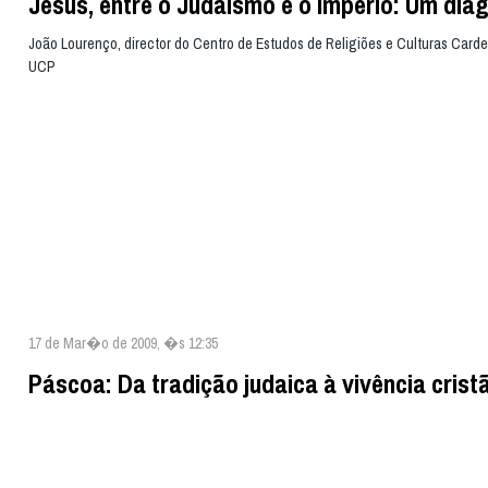
Jesus, entre o Judaísmo e o Império: Um dia
João Lourenço, director do Centro de Estudos de Religiões e Culturas Carde
UCP
17 de Mar�o de 2009, �s 12:35
Páscoa: Da tradição judaica à vivência crist