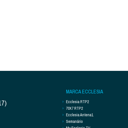
MARCA ECCLESIA
17)
Ecclesia RTP2
70X7 RTP2
Ecclesia Antena1
Semanário
My Ecclesia TV