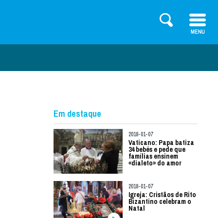
Em destaque
2018-01-07
Vaticano: Papa batiza
34 bebés e pede que
famílias ensinem
«dialeto» do amor
2018-01-07
Igreja: Cristãos de Rito
Bizantino celebram o
Natal