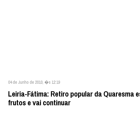
04 de Junho de 2010, �s 12:19
Leiria-Fátima: Retiro popular da Quaresma e
frutos e vai continuar