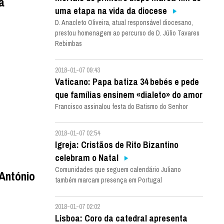
a
uma etapa na vida da diocese
D. Anacleto Oliveira, atual responsável diocesano,
prestou homenagem ao percurso de D. Júlio Tavares
Rebimbas
2018-01-07 09:43
Vaticano: Papa batiza 34 bebés e pede
que famílias ensinem «dialeto» do amor
Francisco assinalou festa do Batismo do Senhor
2018-01-07 02:54
Igreja: Cristãos de Rito Bizantino
celebram o Natal
Comunidades que seguem calendário Juliano
 António
também marcam presença em Portugal
2018-01-07 02:02
Lisboa: Coro da catedral apresenta