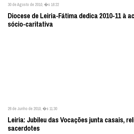
30 de Agosto de 2010, �s 16:22
Diocese de Leiria-Fátima dedica 2010-11 à a
sócio-caritativa
26 de Junho de 2010, �s 11:30
Leiria: Jubileu das Vocações junta casais, re
sacerdotes