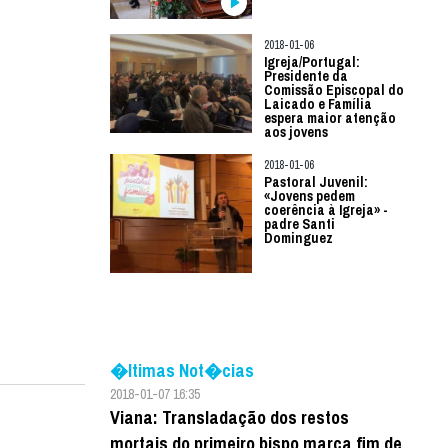
2018-01-06
Igreja/Portugal:
Presidente da
Comissão Episcopal do
Laicado e Família
espera maior atenção
aos jovens
2018-01-06
Pastoral Juvenil:
«Jovens pedem
coerência à Igreja» -
padre Santi
Dominguez
�ltimas Not�cias
2018-01-07 16:35
Viana: Transladação dos restos
mortais do primeiro bispo marca fim de