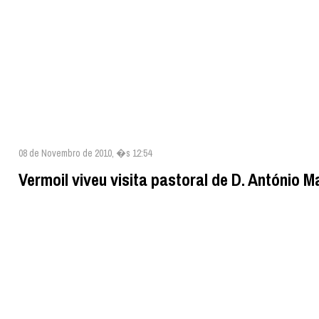
08 de Novembro de 2010, �s 12:54
Vermoil viveu visita pastoral de D. António M