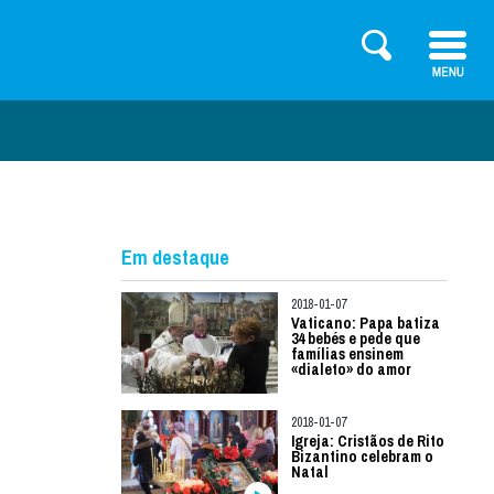
Em destaque
2018-01-07
Vaticano: Papa batiza
34 bebés e pede que
famílias ensinem
«dialeto» do amor
2018-01-07
Igreja: Cristãos de Rito
Bizantino celebram o
Natal