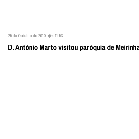
25 de Outubro de 2010, �s 11:53
D. António Marto visitou paróquia de Meirinh