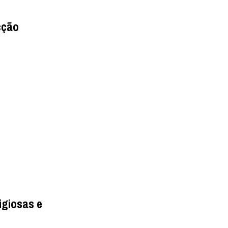
cção
ligiosas e