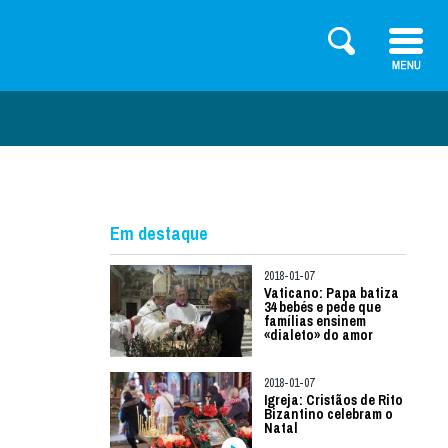
Em destaque
2018-01-07
Vaticano: Papa batiza
34 bebés e pede que
famílias ensinem
«dialeto» do amor
2018-01-07
Igreja: Cristãos de Rito
Bizantino celebram o
Natal