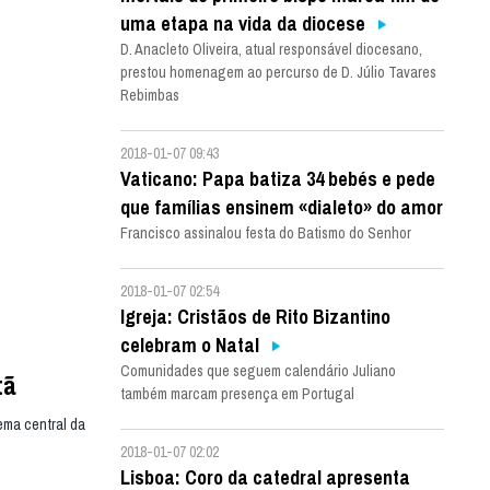
uma etapa na vida da diocese
D. Anacleto Oliveira, atual responsável diocesano,
prestou homenagem ao percurso de D. Júlio Tavares
Rebimbas
2018-01-07 09:43
Vaticano: Papa batiza 34 bebés e pede
que famílias ensinem «dialeto» do amor
Francisco assinalou festa do Batismo do Senhor
2018-01-07 02:54
Igreja: Cristãos de Rito Bizantino
celebram o Natal
Comunidades que seguem calendário Juliano
tã
também marcam presença em Portugal
ema central da
2018-01-07 02:02
Lisboa: Coro da catedral apresenta