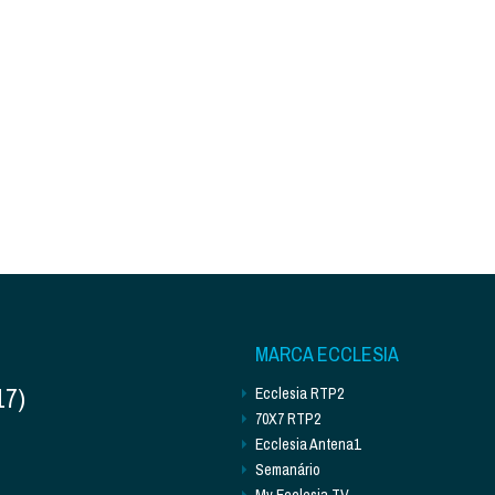
MARCA ECCLESIA
17)
Ecclesia RTP2
70X7 RTP2
Ecclesia Antena1
Semanário
My Ecclesia TV