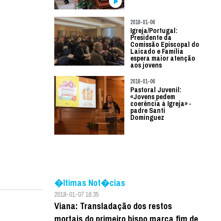
2018-01-06
Igreja/Portugal:
Presidente da
Comissão Episcopal do
Laicado e Família
espera maior atenção
aos jovens
2018-01-06
Pastoral Juvenil:
«Jovens pedem
coerência à Igreja» -
padre Santi
Dominguez
�ltimas Not�cias
2018-01-07 16:35
Viana: Transladação dos restos
mortais do primeiro bispo marca fim de