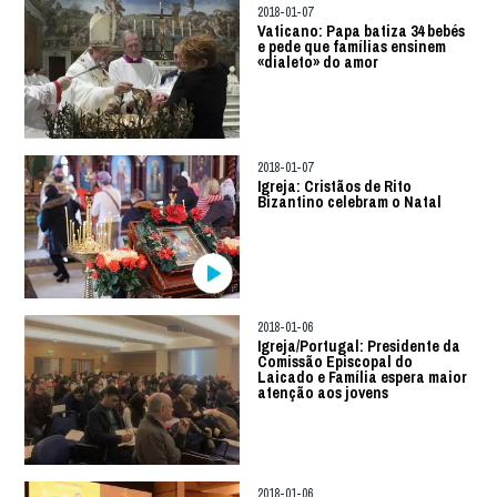
2018-01-07
Vaticano: Papa batiza 34 bebés
e pede que famílias ensinem
«dialeto» do amor
2018-01-07
Igreja: Cristãos de Rito
Bizantino celebram o Natal
2018-01-06
Igreja/Portugal: Presidente da
Comissão Episcopal do
Laicado e Família espera maior
atenção aos jovens
2018-01-06