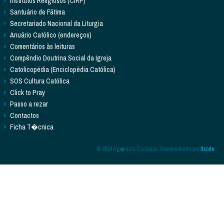
Institutos Religiosos (CIRP)
Santuário de Fátima
Secretariado Nacional da Liturgia
Anuário Católico (endereços)
Comentários às leituras
Compêndio Doutrina Social da Igreja
Catolicopédia (Enciclopédia Católica)
SOS Cultura Católica
Click to Pray
Passo a rezar
Contactos
Ficha T�cnica
© 2014 Ag�ncia Ecclesia. Desenvolvido por
Itcode