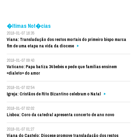
�ltimas Not�cias
2018-01-07 16:35
Viana: Transladação dos restos mortais do primeiro bispo marca
fim de uma etapa na vida da diocese
2018-01-07 09:43
Vaticano: Papa batiza 34 bebés e pede que famílias ensinem
«dialeto» do amor
2018-01-07 02:54
Igreja: Cristãos de Rito Bizantino celebram o Natal
2018-01-07 02:02
Lisboa: Coro da catedral apresenta concerto de ano novo
2018-01-07 01:27
Viana do Castelo: Diocese promove transladação dos restos