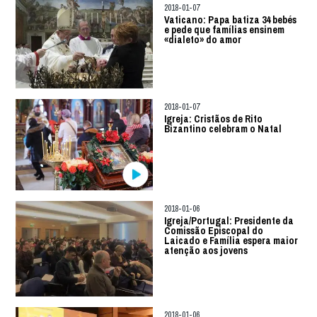
2018-01-07
Vaticano: Papa batiza 34 bebés
e pede que famílias ensinem
«dialeto» do amor
2018-01-07
Igreja: Cristãos de Rito
Bizantino celebram o Natal
2018-01-06
Igreja/Portugal: Presidente da
Comissão Episcopal do
Laicado e Família espera maior
atenção aos jovens
2018-01-06