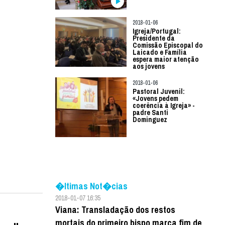
2018-01-06
Igreja/Portugal:
Presidente da
Comissão Episcopal do
Laicado e Família
espera maior atenção
aos jovens
2018-01-06
Pastoral Juvenil:
«Jovens pedem
coerência à Igreja» -
padre Santi
Dominguez
�ltimas Not�cias
2018-01-07 16:35
Viana: Transladação dos restos
mortais do primeiro bispo marca fim de