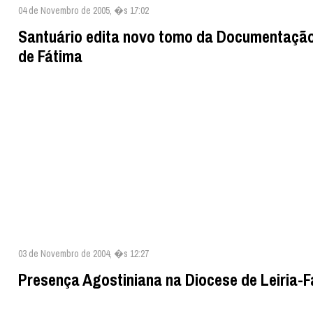
04 de Novembro de 2005, �s 17:02
Santuário edita novo tomo da Documentação
de Fátima
03 de Novembro de 2004, �s 12:27
Presença Agostiniana na Diocese de Leiria-