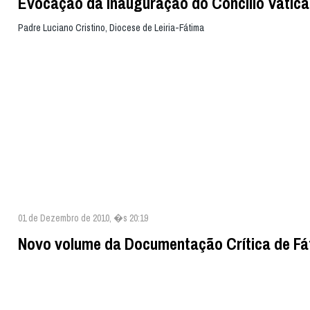
Evocação da inauguração do Concílio Vatican
Padre Luciano Cristino, Diocese de Leiria-Fátima
01 de Dezembro de 2010, �s 20:19
Novo volume da Documentação Crítica de Fá