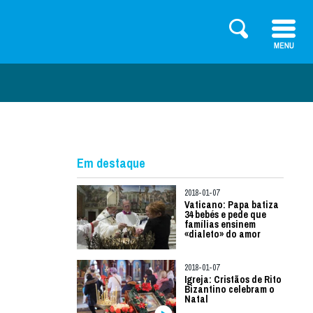
Em destaque
2018-01-07
Vaticano: Papa batiza
34 bebés e pede que
famílias ensinem
«dialeto» do amor
2018-01-07
Igreja: Cristãos de Rito
Bizantino celebram o
Natal