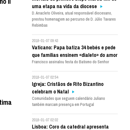
o II
uma etapa na vida da diocese
D. Anacleto Oliveira, atual responsável diocesano,
prestou homenagem ao percurso de D. Júlio Tavares
Rebimbas
2018-01-07 09:43
Vaticano: Papa batiza 34 bebés e pede
que famílias ensinem «dialeto» do amor
Francisco assinalou festa do Batismo do Senhor
2018-01-07 02:54
Igreja: Cristãos de Rito Bizantino
celebram o Natal
Comunidades que seguem calendário Juliano
tima
também marcam presença em Portugal
2018-01-07 02:02
Lisboa: Coro da catedral apresenta