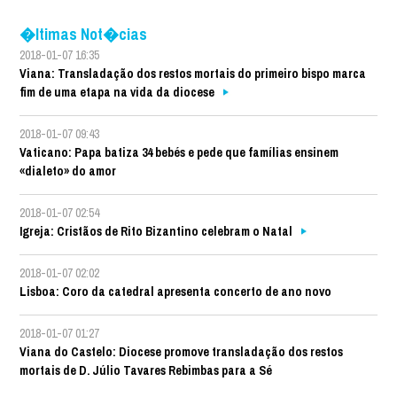
�ltimas Not�cias
2018-01-07 16:35
Viana: Transladação dos restos mortais do primeiro bispo marca
fim de uma etapa na vida da diocese
2018-01-07 09:43
Vaticano: Papa batiza 34 bebés e pede que famílias ensinem
«dialeto» do amor
2018-01-07 02:54
Igreja: Cristãos de Rito Bizantino celebram o Natal
2018-01-07 02:02
Lisboa: Coro da catedral apresenta concerto de ano novo
2018-01-07 01:27
Viana do Castelo: Diocese promove transladação dos restos
mortais de D. Júlio Tavares Rebimbas para a Sé