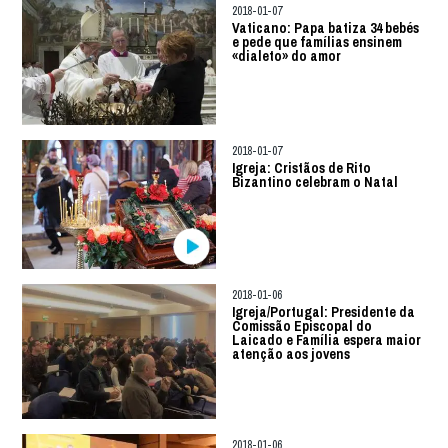
2018-01-07
Vaticano: Papa batiza 34 bebés
e pede que famílias ensinem
«dialeto» do amor
2018-01-07
Igreja: Cristãos de Rito
Bizantino celebram o Natal
2018-01-06
Igreja/Portugal: Presidente da
Comissão Episcopal do
Laicado e Família espera maior
atenção aos jovens
2018-01-06