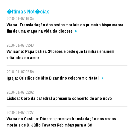
�ltimas Not�cias
2018-01-07 16:35
Viana: Transladação dos restos mortais do primeiro bispo marca
fim de uma etapa na vida da diocese
2018-01-07 09:43
Vaticano: Papa batiza 34 bebés e pede que famílias ensinem
«dialeto» do amor
2018-01-07 02:54
Igreja: Cristãos de Rito Bizantino celebram o Natal
2018-01-07 02:02
Lisboa: Coro da catedral apresenta concerto de ano novo
2018-01-07 01:27
Viana do Castelo: Diocese promove transladação dos restos
mortais de D. Júlio Tavares Rebimbas para a Sé