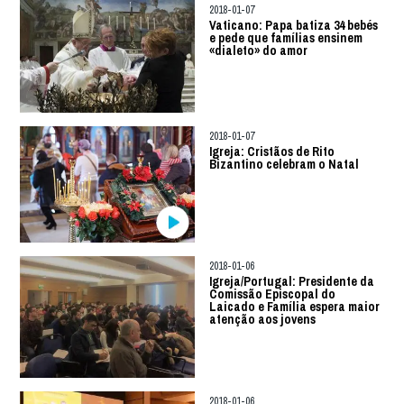
2018-01-07
Vaticano: Papa batiza 34 bebés
e pede que famílias ensinem
«dialeto» do amor
2018-01-07
Igreja: Cristãos de Rito
Bizantino celebram o Natal
2018-01-06
Igreja/Portugal: Presidente da
Comissão Episcopal do
Laicado e Família espera maior
atenção aos jovens
2018-01-06