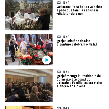
2018-01-07
Vaticano: Papa batiza 34 bebés
e pede que famílias ensinem
«dialeto» do amor
2018-01-07
Igreja: Cristãos de Rito
Bizantino celebram o Natal
2018-01-06
Igreja/Portugal: Presidente da
Comissão Episcopal do
Laicado e Família espera maior
atenção aos jovens
2018-01-06