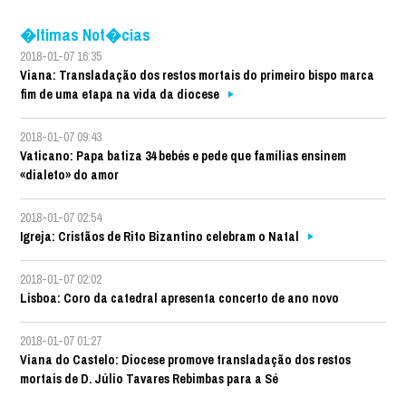
�ltimas Not�cias
2018-01-07 16:35
Viana: Transladação dos restos mortais do primeiro bispo marca
fim de uma etapa na vida da diocese
2018-01-07 09:43
Vaticano: Papa batiza 34 bebés e pede que famílias ensinem
«dialeto» do amor
2018-01-07 02:54
Igreja: Cristãos de Rito Bizantino celebram o Natal
2018-01-07 02:02
Lisboa: Coro da catedral apresenta concerto de ano novo
2018-01-07 01:27
Viana do Castelo: Diocese promove transladação dos restos
mortais de D. Júlio Tavares Rebimbas para a Sé