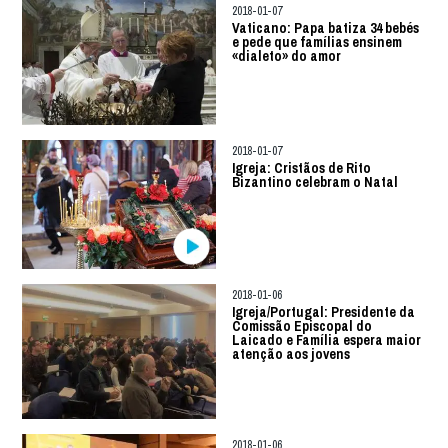
2018-01-07
Vaticano: Papa batiza 34 bebés
e pede que famílias ensinem
«dialeto» do amor
2018-01-07
Igreja: Cristãos de Rito
Bizantino celebram o Natal
2018-01-06
Igreja/Portugal: Presidente da
Comissão Episcopal do
Laicado e Família espera maior
atenção aos jovens
2018-01-06