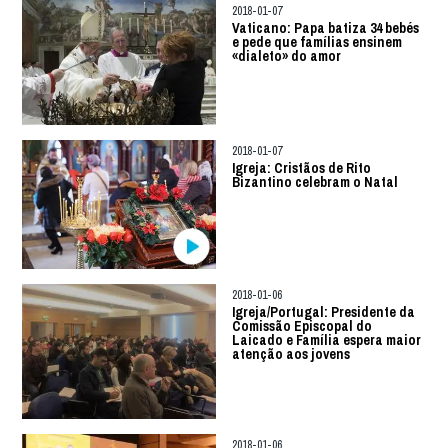
2018-01-07
Vaticano: Papa batiza 34 bebés
e pede que famílias ensinem
«dialeto» do amor
2018-01-07
Igreja: Cristãos de Rito
Bizantino celebram o Natal
2018-01-06
Igreja/Portugal: Presidente da
Comissão Episcopal do
Laicado e Família espera maior
atenção aos jovens
2018-01-06