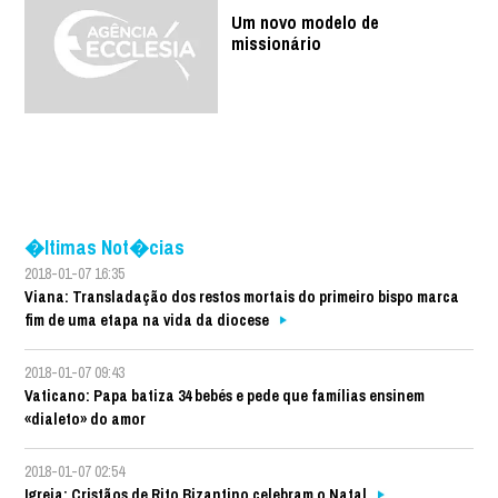
Um novo modelo de
missionário
�ltimas Not�cias
2018-01-07 16:35
Viana: Transladação dos restos mortais do primeiro bispo marca
fim de uma etapa na vida da diocese
2018-01-07 09:43
Vaticano: Papa batiza 34 bebés e pede que famílias ensinem
«dialeto» do amor
2018-01-07 02:54
Igreja: Cristãos de Rito Bizantino celebram o Natal