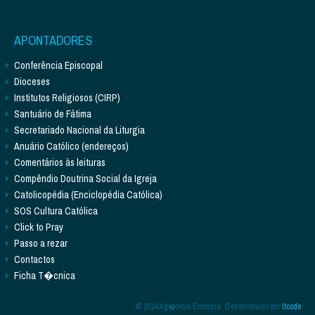
APONTADORES
Conferência Episcopal
Dioceses
Institutos Religiosos (CIRP)
Santuário de Fátima
Secretariado Nacional da Liturgia
Anuário Católico (endereços)
Comentários às leituras
Compêndio Doutrina Social da Igreja
Catolicopédia (Enciclopédia Católica)
SOS Cultura Católica
Click to Pray
Passo a rezar
Contactos
Ficha T�cnica
© 2014 Ag�ncia Ecclesia. Desenvolvido por
Itcode