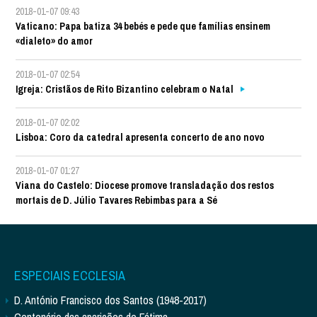
2018-01-07 09:43
Vaticano: Papa batiza 34 bebés e pede que famílias ensinem
«dialeto» do amor
2018-01-07 02:54
Igreja: Cristãos de Rito Bizantino celebram o Natal
2018-01-07 02:02
Lisboa: Coro da catedral apresenta concerto de ano novo
2018-01-07 01:27
Viana do Castelo: Diocese promove transladação dos restos
mortais de D. Júlio Tavares Rebimbas para a Sé
ESPECIAIS ECCLESIA
D. António Francisco dos Santos (1948-2017)
Centenário das aparições de Fátima