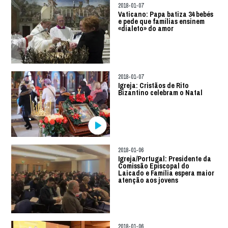
2018-01-07
Vaticano: Papa batiza 34 bebés
e pede que famílias ensinem
«dialeto» do amor
2018-01-07
Igreja: Cristãos de Rito
Bizantino celebram o Natal
2018-01-06
Igreja/Portugal: Presidente da
Comissão Episcopal do
Laicado e Família espera maior
atenção aos jovens
2018-01-06