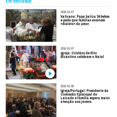
Em destaque
2018-01-07
Vaticano: Papa batiza 34 bebés
e pede que famílias ensinem
«dialeto» do amor
2018-01-07
Igreja: Cristãos de Rito
Bizantino celebram o Natal
2018-01-06
Igreja/Portugal: Presidente da
Comissão Episcopal do
Laicado e Família espera maior
atenção aos jovens