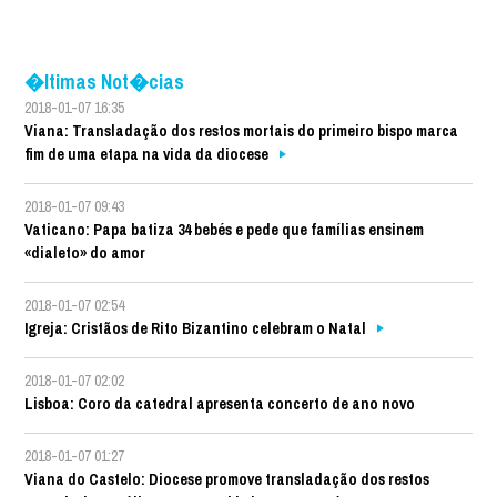
�ltimas Not�cias
2018-01-07 16:35
Viana: Transladação dos restos mortais do primeiro bispo marca
fim de uma etapa na vida da diocese
2018-01-07 09:43
Vaticano: Papa batiza 34 bebés e pede que famílias ensinem
«dialeto» do amor
2018-01-07 02:54
Igreja: Cristãos de Rito Bizantino celebram o Natal
2018-01-07 02:02
Lisboa: Coro da catedral apresenta concerto de ano novo
2018-01-07 01:27
Viana do Castelo: Diocese promove transladação dos restos