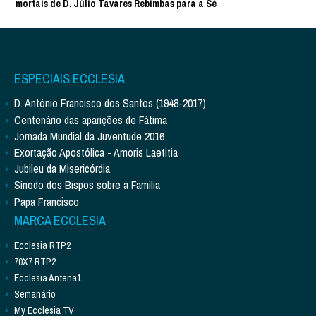
mortais de D. Júlio Tavares Rebimbas para a Sé
ESPECIAIS ECCLESIA
D. António Francisco dos Santos (1948-2017)
Centenário das aparições de Fátima
Jornada Mundial da Juventude 2016
Exortação Apostólica - Amoris Laetitia
Jubileu da Misericórdia
Sínodo dos Bispos sobre a Família
Papa Francisco
MARCA ECCLESIA
Ecclesia RTP2
70X7 RTP2
Ecclesia Antena1
Semanário
My Ecclesia TV