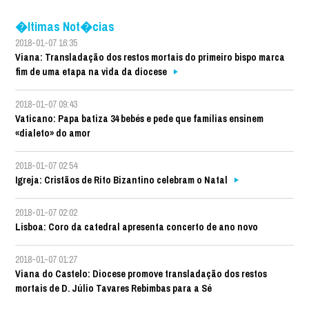
�ltimas Not�cias
2018-01-07 16:35
Viana: Transladação dos restos mortais do primeiro bispo marca
fim de uma etapa na vida da diocese
2018-01-07 09:43
Vaticano: Papa batiza 34 bebés e pede que famílias ensinem
«dialeto» do amor
2018-01-07 02:54
Igreja: Cristãos de Rito Bizantino celebram o Natal
2018-01-07 02:02
Lisboa: Coro da catedral apresenta concerto de ano novo
2018-01-07 01:27
Viana do Castelo: Diocese promove transladação dos restos
mortais de D. Júlio Tavares Rebimbas para a Sé