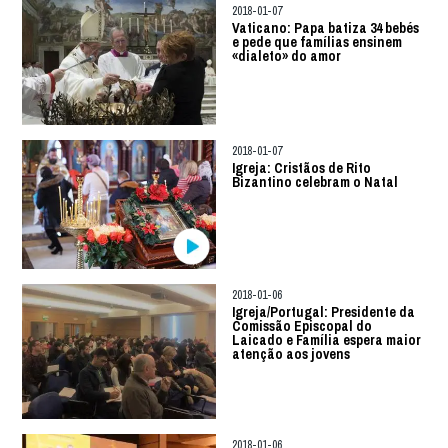
2018-01-07
Vaticano: Papa batiza 34 bebés
e pede que famílias ensinem
«dialeto» do amor
2018-01-07
Igreja: Cristãos de Rito
Bizantino celebram o Natal
2018-01-06
Igreja/Portugal: Presidente da
Comissão Episcopal do
Laicado e Família espera maior
atenção aos jovens
2018-01-06