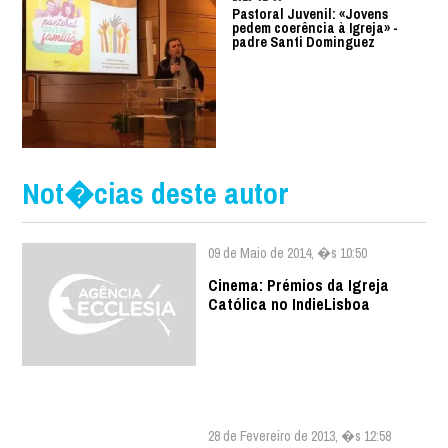
Pastoral Juvenil: «Jovens
pedem coerência à Igreja» -
padre Santi Dominguez
Not�cias deste autor
09 de Maio de 2014, �s 10:50
Cinema: Prémios da Igreja
Católica no IndieLisboa
28 de Fevereiro de 2013, �s 12:58