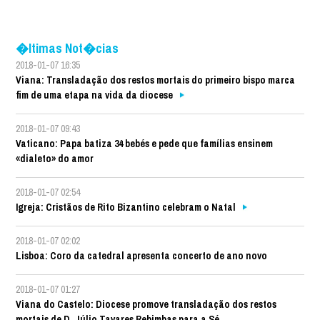
�ltimas Not�cias
2018-01-07 16:35
Viana: Transladação dos restos mortais do primeiro bispo marca
fim de uma etapa na vida da diocese
2018-01-07 09:43
Vaticano: Papa batiza 34 bebés e pede que famílias ensinem
«dialeto» do amor
2018-01-07 02:54
Igreja: Cristãos de Rito Bizantino celebram o Natal
2018-01-07 02:02
Lisboa: Coro da catedral apresenta concerto de ano novo
2018-01-07 01:27
Viana do Castelo: Diocese promove transladação dos restos
mortais de D. Júlio Tavares Rebimbas para a Sé