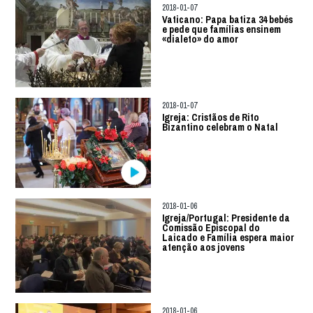
2018-01-07
Vaticano: Papa batiza 34 bebés
e pede que famílias ensinem
«dialeto» do amor
2018-01-07
Igreja: Cristãos de Rito
Bizantino celebram o Natal
2018-01-06
Igreja/Portugal: Presidente da
Comissão Episcopal do
Laicado e Família espera maior
atenção aos jovens
2018-01-06