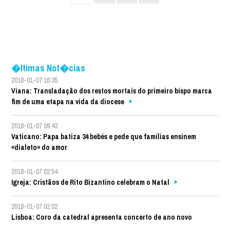
�ltimas Not�cias
2018-01-07 16:35
Viana: Transladação dos restos mortais do primeiro bispo marca
fim de uma etapa na vida da diocese
2018-01-07 09:43
Vaticano: Papa batiza 34 bebés e pede que famílias ensinem
«dialeto» do amor
2018-01-07 02:54
Igreja: Cristãos de Rito Bizantino celebram o Natal
2018-01-07 02:02
Lisboa: Coro da catedral apresenta concerto de ano novo