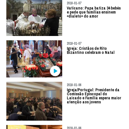
2018-01-07
Vaticano: Papa batiza 34 bebés
e pede que famílias ensinem
«dialeto» do amor
2018-01-07
Igreja: Cristãos de Rito
Bizantino celebram o Natal
2018-01-06
Igreja/Portugal: Presidente da
Comissão Episcopal do
Laicado e Família espera maior
atenção aos jovens
2018-01-06