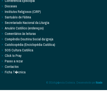
Conferência Episcopal
Dioceses
Institutos Religiosos (CIRP)
Santuário de Fátima
Secretariado Nacional da Liturgia
Anuário Católico (endereços)
Comentários às leituras
Compêndio Doutrina Social da Igreja
Catolicopédia (Enciclopédia Católica)
SOS Cultura Católica
Click to Pray
Passo a rezar
Contactos
Ficha T�cnica
© 2014 Ag�ncia Ecclesia. Desenvolvido por
Itcode