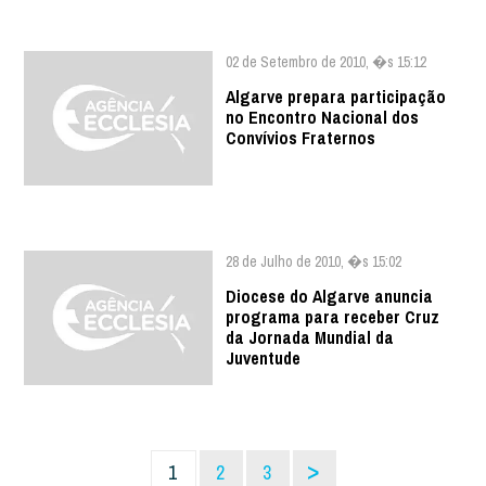
02 de Setembro de 2010, �s 15:12
Algarve prepara participação
no Encontro Nacional dos
Convívios Fraternos
28 de Julho de 2010, �s 15:02
Diocese do Algarve anuncia
programa para receber Cruz
da Jornada Mundial da
Juventude
>
1
2
3