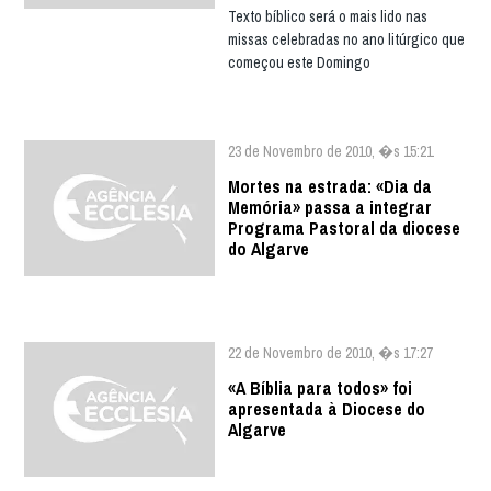
Texto bíblico será o mais lido nas
missas celebradas no ano litúrgico que
começou este Domingo
23 de Novembro de 2010, �s 15:21
Mortes na estrada: «Dia da
Memória» passa a integrar
Programa Pastoral da diocese
do Algarve
22 de Novembro de 2010, �s 17:27
«A Bíblia para todos» foi
apresentada à Diocese do
Algarve