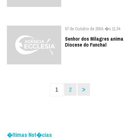
07 de Outubro de 2004, �s 11:34
Senhor dos Milagres anima
Diocese do Funchal
>
1
2
�ltimas Not�cias