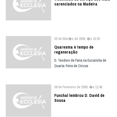
carenciados na Madeira
02 de Mar�o de 2006, �s 10:26
Quaresma é tempo de
regeneração
D. Teodoro de Faria na Eucaristia de
Quarta-Feira de Cinzas
09 de Fevereiro de 2006, �s 13:48
Funchal lembrou D. David de
Sousa