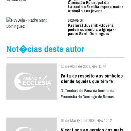
Comissão Episcopal do
Laicado e Família espera maior
atenção aos jovens
2018-01-06
Pastoral Juvenil: «Jovens
pedem coerência à Igreja» -
padre Santi Dominguez
Not�cias deste autor
10 de Abril de 2006, �s 11:47
Falta de respeito aos símbolos
ofende aqueles que têm fé
D. Teodoro de Faria na homilia da
Eucaristia de Domingo de Ramos
06 de Mar�o de 2006, �s 10:12
Vicentinos ao serviço dos mais