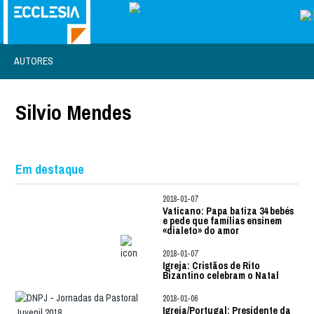
AUTORES
Silvio Mendes
Em destaque
2018-01-07
Vaticano: Papa batiza 34 bebés
e pede que famílias ensinem
«dialeto» do amor
2018-01-07
Igreja: Cristãos de Rito
Bizantino celebram o Natal
2018-01-06
Igreja/Portugal: Presidente da