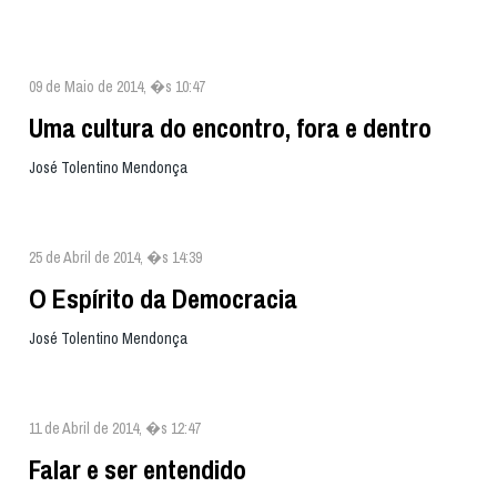
09 de Maio de 2014, �s 10:47
Uma cultura do encontro, fora e dentro
José Tolentino Mendonça
25 de Abril de 2014, �s 14:39
O Espírito da Democracia
José Tolentino Mendonça
11 de Abril de 2014, �s 12:47
Falar e ser entendido