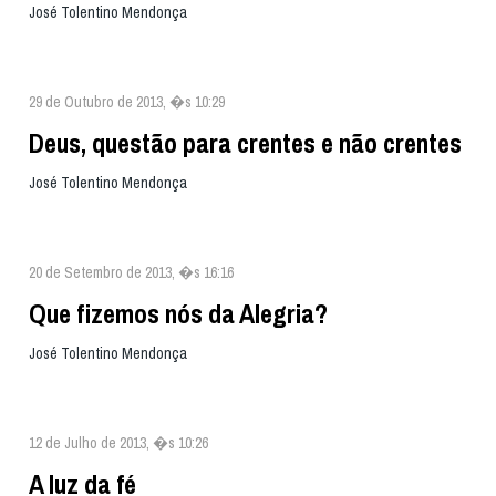
José Tolentino Mendonça
29 de Outubro de 2013, �s 10:29
Deus, questão para crentes e não crentes
José Tolentino Mendonça
20 de Setembro de 2013, �s 16:16
Que fizemos nós da Alegria?
José Tolentino Mendonça
12 de Julho de 2013, �s 10:26
A luz da fé