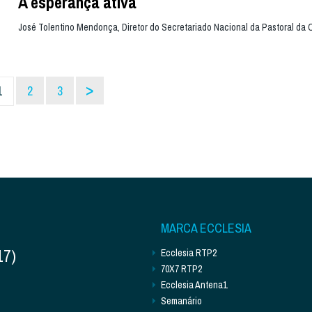
A esperança ativa
José Tolentino Mendonça, Diretor do Secretariado Nacional da Pastoral da 
>
1
2
3
MARCA ECCLESIA
17)
Ecclesia RTP2
70X7 RTP2
Ecclesia Antena1
Semanário