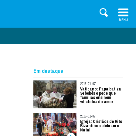
Em destaque
2018-01-07
Vaticano: Papa batiza
34 bebés e pede que
famílias ensinem
«dialeto» do amor
2018-01-07
Igreja: Cristãos de Rito
Bizantino celebram o
Natal