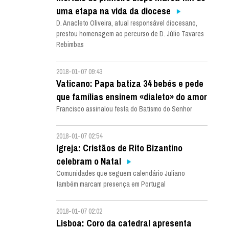
uma etapa na vida da diocese
D. Anacleto Oliveira, atual responsável diocesano,
prestou homenagem ao percurso de D. Júlio Tavares
Rebimbas
2018-01-07 09:43
Vaticano: Papa batiza 34 bebés e pede
que famílias ensinem «dialeto» do amor
Francisco assinalou festa do Batismo do Senhor
2018-01-07 02:54
Igreja: Cristãos de Rito Bizantino
celebram o Natal
Comunidades que seguem calendário Juliano
também marcam presença em Portugal
2018-01-07 02:02
Lisboa: Coro da catedral apresenta