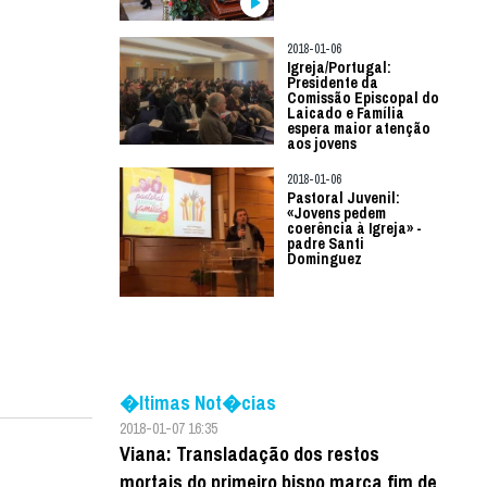
2018-01-06
Igreja/Portugal:
Presidente da
Comissão Episcopal do
Laicado e Família
espera maior atenção
aos jovens
2018-01-06
Pastoral Juvenil:
«Jovens pedem
coerência à Igreja» -
padre Santi
Dominguez
�ltimas Not�cias
2018-01-07 16:35
Viana: Transladação dos restos
mortais do primeiro bispo marca fim de