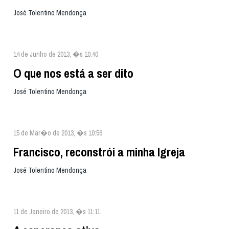
José Tolentino Mendonça
14 de Junho de 2013, �s 10:40
O que nos está a ser dito
José Tolentino Mendonça
15 de Mar�o de 2013, �s 10:56
Francisco, reconstrói a minha Igreja
José Tolentino Mendonça
11 de Janeiro de 2013, �s 11:11