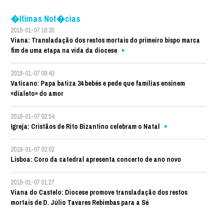
�ltimas Not�cias
2018-01-07 16:35
Viana: Transladação dos restos mortais do primeiro bispo marca
fim de uma etapa na vida da diocese
2018-01-07 09:43
Vaticano: Papa batiza 34 bebés e pede que famílias ensinem
«dialeto» do amor
2018-01-07 02:54
Igreja: Cristãos de Rito Bizantino celebram o Natal
2018-01-07 02:02
Lisboa: Coro da catedral apresenta concerto de ano novo
2018-01-07 01:27
Viana do Castelo: Diocese promove transladação dos restos
mortais de D. Júlio Tavares Rebimbas para a Sé