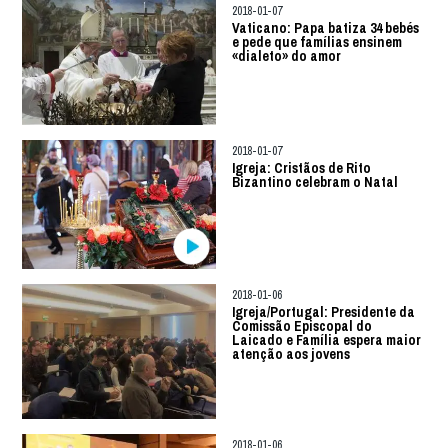
2018-01-07
Vaticano: Papa batiza 34 bebés
e pede que famílias ensinem
«dialeto» do amor
2018-01-07
Igreja: Cristãos de Rito
Bizantino celebram o Natal
2018-01-06
Igreja/Portugal: Presidente da
Comissão Episcopal do
Laicado e Família espera maior
atenção aos jovens
2018-01-06