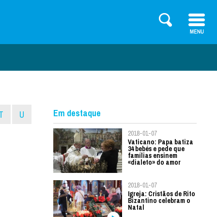
Em destaque
T
U
2018-01-07
Vaticano: Papa batiza
34 bebés e pede que
famílias ensinem
«dialeto» do amor
2018-01-07
Igreja: Cristãos de Rito
Bizantino celebram o
Natal