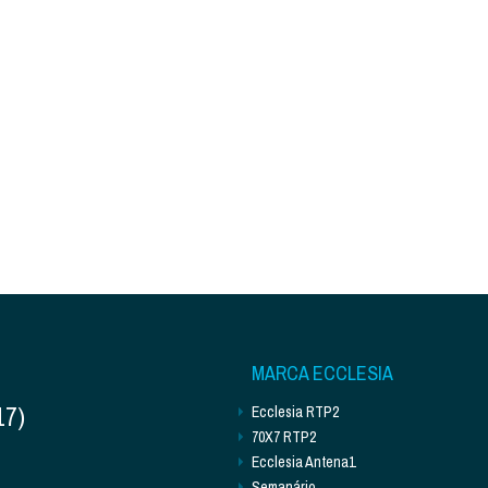
MARCA ECCLESIA
17)
Ecclesia RTP2
70X7 RTP2
Ecclesia Antena1
Semanário