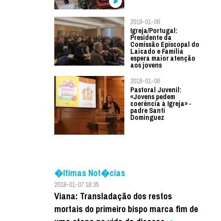
2018-01-06
Igreja/Portugal:
Presidente da
Comissão Episcopal do
Laicado e Família
espera maior atenção
aos jovens
2018-01-06
Pastoral Juvenil:
«Jovens pedem
coerência à Igreja» -
padre Santi
Dominguez
�ltimas Not�cias
2018-01-07 16:35
Viana: Transladação dos restos
mortais do primeiro bispo marca fim de