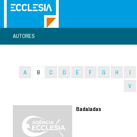
AUTORES
A
B
C
D
E
F
G
H
I
V
Badaladas