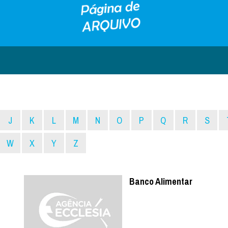
J
K
L
M
N
O
P
Q
R
S
W
X
Y
Z
Banco Alimentar