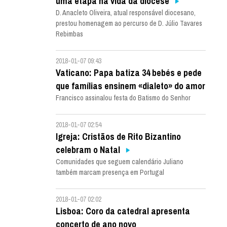
uma etapa na vida da diocese
D. Anacleto Oliveira, atual responsável diocesano,
prestou homenagem ao percurso de D. Júlio Tavares
Rebimbas
2018-01-07 09:43
Vaticano: Papa batiza 34 bebés e pede
que famílias ensinem «dialeto» do amor
Francisco assinalou festa do Batismo do Senhor
2018-01-07 02:54
Igreja: Cristãos de Rito Bizantino
celebram o Natal
Comunidades que seguem calendário Juliano
também marcam presença em Portugal
2018-01-07 02:02
Lisboa: Coro da catedral apresenta
concerto de ano novo