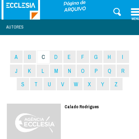
AUTORES
A
B
C
D
E
F
G
H
I
J
K
L
M
N
O
P
Q
R
S
T
U
V
W
X
Y
Z
Calado Rodrigues