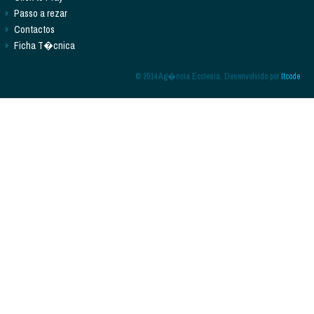
Passo a rezar
Contactos
Ficha T�cnica
© 2014 Ag�ncia Ecclesia. Desenvolvido por
Itcode