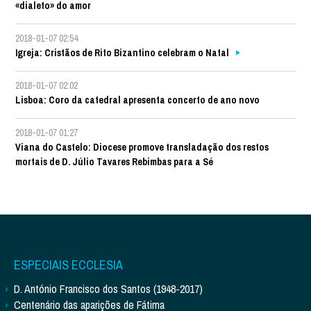
«dialeto» do amor
2018-01-07 02:54
Igreja: Cristãos de Rito Bizantino celebram o Natal
2018-01-07 02:02
Lisboa: Coro da catedral apresenta concerto de ano novo
2018-01-07 01:27
Viana do Castelo: Diocese promove transladação dos restos
mortais de D. Júlio Tavares Rebimbas para a Sé
ESPECIAIS ECCLESIA
D. António Francisco dos Santos (1948-2017)
Centenário das aparições de Fátima