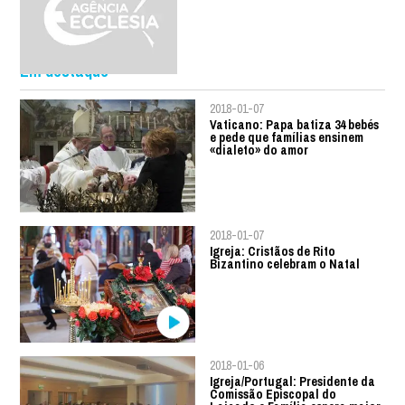
Em destaque
2018-01-07
Vaticano: Papa batiza 34 bebés
e pede que famílias ensinem
«dialeto» do amor
2018-01-07
Igreja: Cristãos de Rito
Bizantino celebram o Natal
2018-01-06
Igreja/Portugal: Presidente da
Comissão Episcopal do