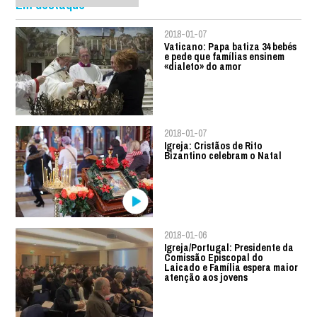
Em destaque
2018-01-07
Vaticano: Papa batiza 34 bebés
e pede que famílias ensinem
«dialeto» do amor
2018-01-07
Igreja: Cristãos de Rito
Bizantino celebram o Natal
2018-01-06
Igreja/Portugal: Presidente da
Comissão Episcopal do
Laicado e Família espera maior
atenção aos jovens