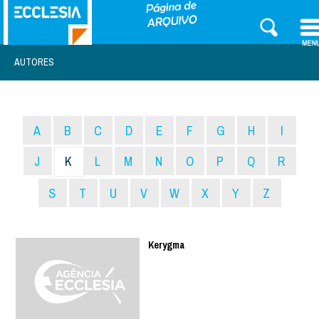
AUTORES
A
B
C
D
E
F
G
H
I
J
K
L
M
N
O
P
Q
R
S
T
U
V
W
X
Y
Z
Kerygma