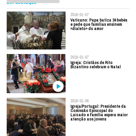
Em destaque
2018-01-07
Vaticano: Papa batiza 34 bebés
e pede que famílias ensinem
«dialeto» do amor
2018-01-07
Igreja: Cristãos de Rito
Bizantino celebram o Natal
2018-01-06
Igreja/Portugal: Presidente da
Comissão Episcopal do
Laicado e Família espera maior
atenção aos jovens