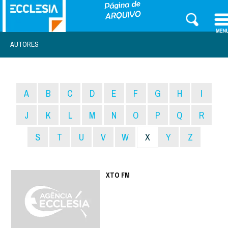
AUTORES
A
B
C
D
E
F
G
H
I
J
K
L
M
N
O
P
Q
R
S
T
U
V
W
X
Y
Z
XTO FM