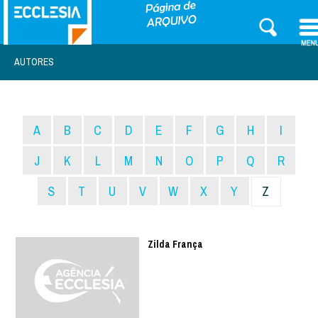
AUTORES
A
B
C
D
E
F
G
H
I
J
K
L
M
N
O
P
Q
R
S
T
U
V
W
X
Y
Z
Zilda França