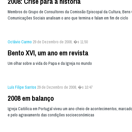
2008: Crise para a história
Membros do Grupo de Consultores da Comissão Episcopal da Cultura, Bens C
Comunicações Sociais analisam o ano que termina e falam em fim de ciclo
Octávio Carmo
29 de Dezembro de 2008, �s 11:50
Bento XVI, um ano em revista
Um olhar sobre a vida do Papa e da Igreja no mundo
Luís Filipe Santos
29 de Dezembro de 2008, �s 10:47
2008 em balanço
Igreja Católica em Portugal viveu um ano cheio de acontecimentos, marca
e pelo agravamento das condições socioeconómicas