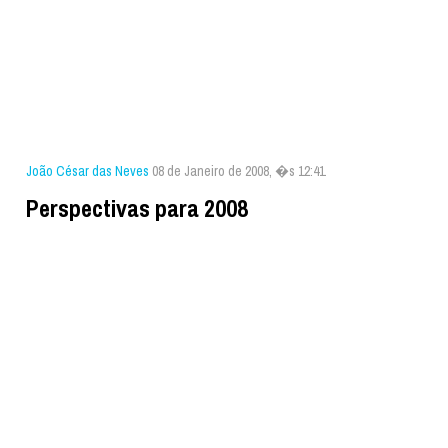
João César das Neves
08 de Janeiro de 2008, �s 12:41
Perspectivas para 2008