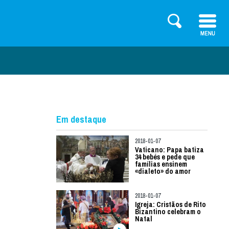
Em destaque
2018-01-07
Vaticano: Papa batiza
34 bebés e pede que
famílias ensinem
«dialeto» do amor
2018-01-07
Igreja: Cristãos de Rito
Bizantino celebram o
Natal