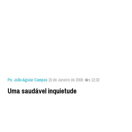
Pe. João Aguiar Campos
15 de Janeiro de 2008, �s 12:32
Uma saudável inquietude