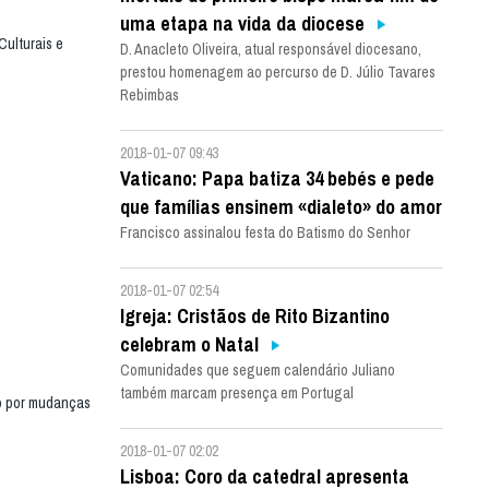
uma etapa na vida da diocese
ulturais e
D. Anacleto Oliveira, atual responsável diocesano,
prestou homenagem ao percurso de D. Júlio Tavares
Rebimbas
2018-01-07 09:43
Vaticano: Papa batiza 34 bebés e pede
que famílias ensinem «dialeto» do amor
Francisco assinalou festa do Batismo do Senhor
2018-01-07 02:54
Igreja: Cristãos de Rito Bizantino
celebram o Natal
Comunidades que seguem calendário Juliano
também marcam presença em Portugal
do por mudanças
2018-01-07 02:02
Lisboa: Coro da catedral apresenta