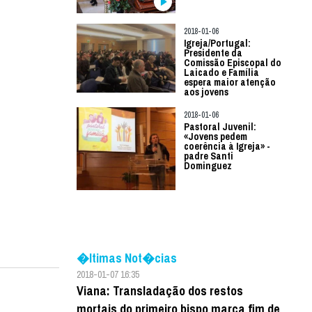
2018-01-06
Igreja/Portugal:
Presidente da
Comissão Episcopal do
Laicado e Família
espera maior atenção
aos jovens
2018-01-06
Pastoral Juvenil:
«Jovens pedem
coerência à Igreja» -
padre Santi
Dominguez
�ltimas Not�cias
2018-01-07 16:35
Viana: Transladação dos restos
mortais do primeiro bispo marca fim de