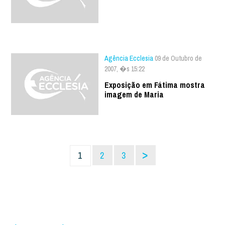
Agência Ecclesia
09 de Outubro de
2007, �s 15:22
Exposição em Fátima mostra
imagem de Maria
>
1
2
3