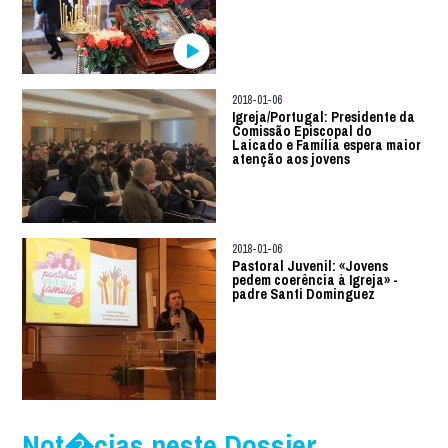
2018-01-06
Igreja/Portugal: Presidente da
Comissão Episcopal do
Laicado e Família espera maior
atenção aos jovens
2018-01-06
Pastoral Juvenil: «Jovens
pedem coerência à Igreja» -
padre Santi Dominguez
Not�cias neste Dossier