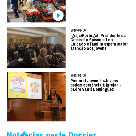
2018-01-06
Igreja/Portugal: Presidente da
Comissão Episcopal do
Laicado e Família espera maior
atenção aos jovens
2018-01-06
Pastoral Juvenil: «Jovens
pedem coerência à Igreja» -
padre Santi Dominguez
Not�cias neste Dossier