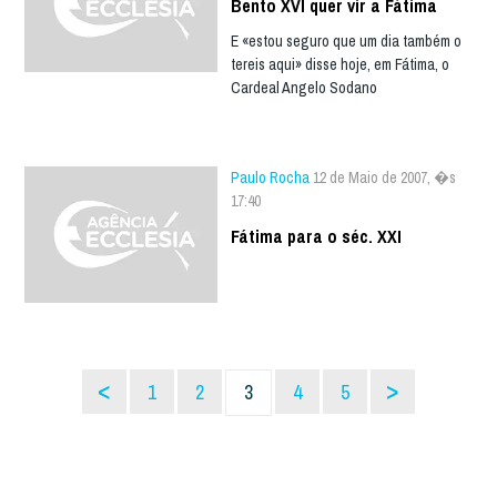
Bento XVI quer vir a Fátima
E «estou seguro que um dia também o
tereis aqui» disse hoje, em Fátima, o
Cardeal Angelo Sodano
Paulo Rocha
12 de Maio de 2007, �s
17:40
Fátima para o séc. XXI
<
>
1
2
3
4
5