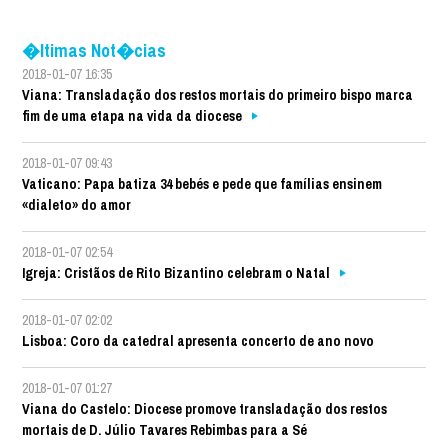
�ltimas Not�cias
2018-01-07 16:35
Viana: Transladação dos restos mortais do primeiro bispo marca
fim de uma etapa na vida da diocese
2018-01-07 09:43
Vaticano: Papa batiza 34 bebés e pede que famílias ensinem
«dialeto» do amor
2018-01-07 02:54
Igreja: Cristãos de Rito Bizantino celebram o Natal
2018-01-07 02:02
Lisboa: Coro da catedral apresenta concerto de ano novo
2018-01-07 01:27
Viana do Castelo: Diocese promove transladação dos restos
mortais de D. Júlio Tavares Rebimbas para a Sé