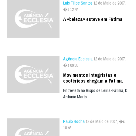
Luís Filipe Santos
13 de Maio de 2007,
�s 12:44
A «beleza» esteve em Fátima
Agência Ecclesia
13 de Maio de 2007,
�s 09:36
Movimentos integristas e
esotéricos chegam a Fátima
Entrevista ao Bispo de Leiria-Fátima, D.
António Marto
Paulo Rocha
12 de Maio de 2007, �s
18:48