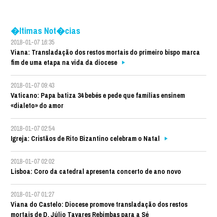
�ltimas Not�cias
2018-01-07 16:35
Viana: Transladação dos restos mortais do primeiro bispo marca
fim de uma etapa na vida da diocese
2018-01-07 09:43
Vaticano: Papa batiza 34 bebés e pede que famílias ensinem
«dialeto» do amor
2018-01-07 02:54
Igreja: Cristãos de Rito Bizantino celebram o Natal
2018-01-07 02:02
Lisboa: Coro da catedral apresenta concerto de ano novo
2018-01-07 01:27
Viana do Castelo: Diocese promove transladação dos restos
mortais de D. Júlio Tavares Rebimbas para a Sé