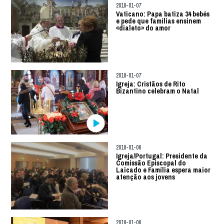
2018-01-07
Vaticano: Papa batiza 34 bebés
e pede que famílias ensinem
«dialeto» do amor
2018-01-07
Igreja: Cristãos de Rito
Bizantino celebram o Natal
2018-01-06
Igreja/Portugal: Presidente da
Comissão Episcopal do
Laicado e Família espera maior
atenção aos jovens
2018-01-06